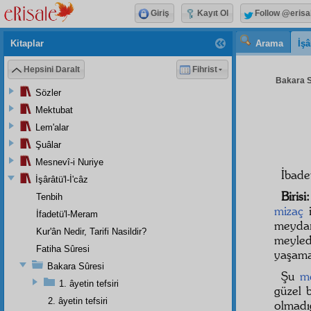
Giriş
Kayıt Ol
Follow @erisa
Kitaplar
Arama
İşâ
Hepsini Daralt
Fihrist
Bakara S
Sözler
Mektubat
Lem'alar
Şuâlar
Mesnevî-i Nuriye
İbade
İşârâtü'l-İ'câz
Birisi:
Tenbih
mizaç
i
İfadetü'l-Meram
meydan
Kur'ân Nedir, Tarifi Nasildir?
meyle
Fatiha Sûresi
yaşamak
Bakara Sûresi
Şu
me
1. âyetin tefsiri
güzel 
2. âyetin tefsiri
olmad