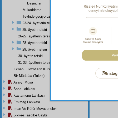
Beşincisi
Mukaddeme
Tevhide geçiyoruz:
23-24. âyetlerin tefsiri
25. âyetin tefsiri
26-27. âyetlerin tefsiri
28. âyetin tefsiri
29. âyetin tefsiri
30. âyetin tefsiri
31-33. âyetlerin tefsiri
Bu Say
Ecnebî Filozoflarin Kur'ân'i Tasdiklerine Dair Şehadetleri
Instag
Bir Müdafaa (Takriz)
Asâ-yı Mûsâ
Barla Lahikası
Kastamonu Lahikası
Emirdağ Lahikası
İman Ve Küfür Muvazeneleri
Sikke-i Tasdik-i Gaybî