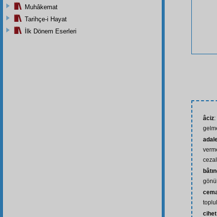
Muhâkemat
Tarihçe-i Hayat
İlk Dönem Eserleri
âciz
:
gelm
adal
verme
ceza
bâtı
gönül
cema
toplu
cihet