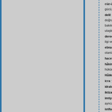
cüz-ü
gücü,
delil
:
doğru
bakıl
ulaşt
dere
ilgi v
ebna-
olanl
hace
hâki
hükü
Hâlık
icra
:
idrak
iktiz
imti
ayrıc
istif