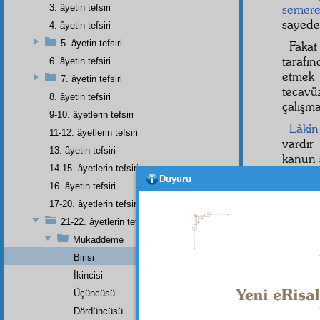
semere
3. âyetin tefsiri
sayede 
4. âyetin tefsiri
5. âyetin tefsiri
Faka
tarafı
6. âyetin tefsiri
etmek 
7. âyetin tefsiri
tecav
8. âyetin tefsiri
çalışm
9-10. âyetlerin tefsiri
Lâkin
11-12. âyetlerin tefsiri
vardır 
13. âyetin tefsiri
kanun 
14-15. âyetlerin tefsiri
Sonr
Duyuru
16. âyetin tefsiri
lâzımd
17-20. âyetlerin tefsiri
Peyga
21-22. âyetlerin tefsiri
ettirm
Mukaddeme
Hâlık
i
Birisi
ihtiyac
İkincisi
Üçüncüsü
Dördüncüsü