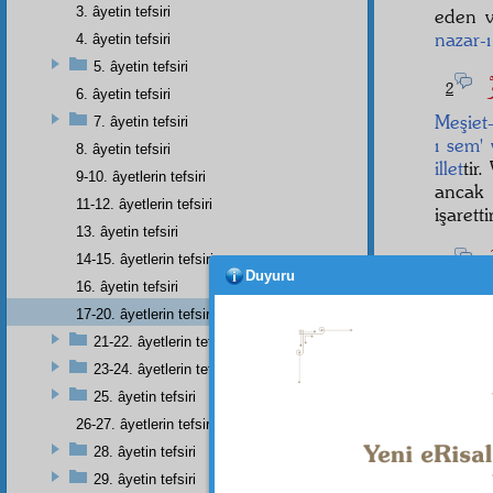
3. âyetin tefsiri
eden 
nazar-ı
4. âyetin tefsiri
5. âyetin tefsiri
وْ
2
6. âyetin tefsiri
Meşiet-
7. âyetin tefsiri
ı sem'
8. âyetin tefsiri
illet
tir
9-10. âyetlerin tefsiri
anca
11-12. âyetlerin tefsiri
işarettir
13. âyetin tefsiri
ءَ
14-15. âyetlerin tefsiri
3
Duyuru
16. âyetin tefsiri
olduğ
17-20. âyetlerin tefsiri
zahirî
d
21-22. âyetlerin tefsiri
اَللهُ
Lâ
23-24. âyetlerin tefsiri
25. âyetin tefsiri
zecir
görmeye
26-27. âyetlerin tefsiri
28. âyetin tefsiri
29. âyetin tefsiri