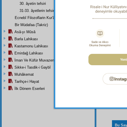
30. âyetin tefsiri
Dipnot-1
"Eğer Al
31-33. âyetlerin tefsiri
Ecnebî Filozoflarin Kur'ân'i Tasdiklerine Dair Şehadetleri
Dipnot-2
Şayet (b
Bir Müdafaa (Takriz)
Dipnot-3
Asâ-yı Mûsâ
Diledi, i
Barla Lahikası
Kastamonu Lahikası
Emirdağ Lahikası
İman Ve Küfür Muvazeneleri
Sikke-i Tasdik-i Gaybî
Muhâkemat
Instag
Tarihçe-i Hayat
İlk Dönem Eserleri
Bu Say