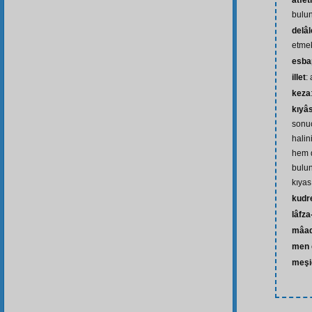
atfe
bulu
delâ
etme
esba
illet
:
keza
kıyâs
sonuc
halin
hem 
bulu
kıyas
kudr
lâfza
mâa
men 
meşi