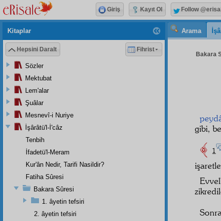
Giriş
Kayıt Ol
Follow @erisa
Kitaplar
Arama
İşâ
Hepsini Daralt
Fihrist
Bakara S
Sözler
Mektubat
Lem'alar
Şuâlar
Mesnevî-i Nuriye
peyd
gibi, be
İşârâtü'l-İ'câz
Tenbih
1
İfadetü'l-Meram
işaretl
Kur'ân Nedir, Tarifi Nasildir?
Fatiha Sûresi
Evvel
Bakara Sûresi
zikred
1. âyetin tefsiri
Sonra
2. âyetin tefsiri