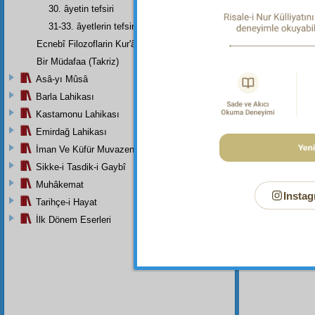
30. âyetin tefsiri
31-33. âyetlerin tefsiri
Dipnot-1
Ecnebî Filozoflarin Kur'ân'i Tasdiklerine Dair Şehadetleri
"Yıldırı
Sûresi, 
Bir Müdafaa (Takriz)
Dipnot-2
Asâ-yı Mûsâ
"Parmakl
Barla Lahikası
Dipnot-3
Kastamonu Lahikası
Sokuyor
Emirdağ Lahikası
İman Ve Küfür Muvazeneleri
Sikke-i Tasdik-i Gaybî
Muhâkemat
Instag
Tarihçe-i Hayat
İlk Dönem Eserleri