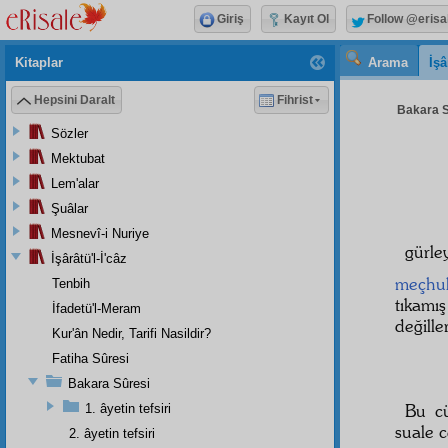
Giriş
Kayıt Ol
Follow @erisa
Kitaplar
Arama
İşâ
Hepsini Daralt
Fihrist
Bakara S
Sözler
Mektubat
Lem'alar
Şuâlar
Mesnevî-i Nuriye
gürl
İşârâtü'l-İ'câz
meçhul
Tenbih
tıkamı
İfadetü'l-Meram
değiller
Kur'ân Nedir, Tarifi Nasildir?
Fatiha Sûresi
Bakara Sûresi
Bu c
1. âyetin tefsiri
suale c
2. âyetin tefsiri