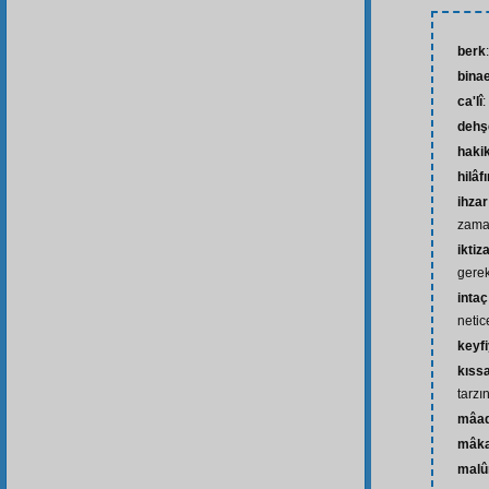
berk
bina
ca'lî
:
dehş
hakik
hilâf
ihzar
zama
iktiz
gerek
inta
neti
keyfi
kıssa
tarzı
mâa
mâka
malû