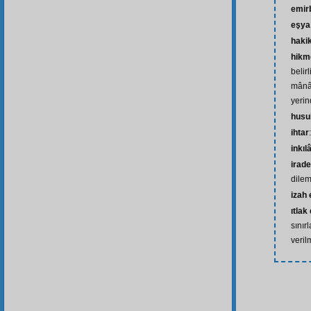
emir
eşya
haki
hikme
belir
mânâl
yerin
husu
ihtar
inkı
irade
dilem
izah
ıtlak
sınır
veril