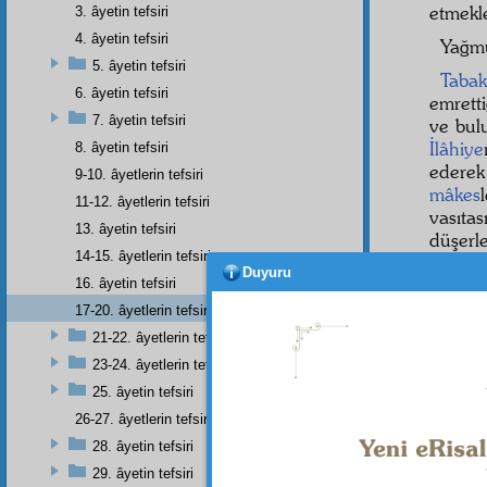
etmekle
3. âyetin tefsiri
4. âyetin tefsiri
Yağmu
5. âyetin tefsiri
Tabak
6. âyetin tefsiri
emretti
7. âyetin tefsiri
ve bulu
İlâhiye
8. âyetin tefsiri
edere
9-10. âyetlerin tefsiri
mâkes
11-12. âyetlerin tefsiri
vasıta
13. âyetin tefsiri
düşerl
14-15. âyetlerin tefsiri
boş kal
Duyuru
16. âyetin tefsiri
İhtar
17-20. âyetlerin tefsiri
zanned
21-22. âyetlerin tefsiri
küre-i
hava
y
23-24. âyetlerin tefsiri
hatâdır
25. âyetin tefsiri
26-27. âyetlerin tefsiri
28. âyetin tefsiri
29. âyetin tefsiri