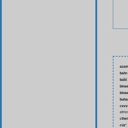
azam
bahr-
baîd
bina
bina
buha
cevv
atmo
cihet
cüz’
: