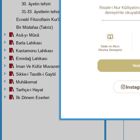
30. âyetin tefsiri
31-33. âyetlerin tefsiri
Ecnebî Filozoflarin Kur'ân'i Tasdiklerine Dair Şehadetleri
Bir Müdafaa (Takriz)
Asâ-yı Mûsâ
Barla Lahikası
Kastamonu Lahikası
Emirdağ Lahikası
İman Ve Küfür Muvazeneleri
Bu Say
Sikke-i Tasdik-i Gaybî
Muhâkemat
Instag
Tarihçe-i Hayat
İlk Dönem Eserleri