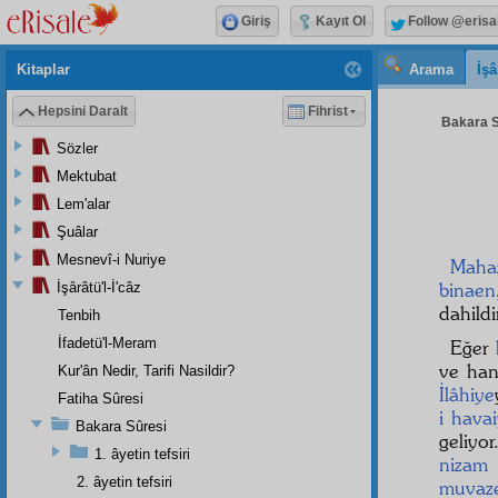
Giriş
Kayıt Ol
Follow @erisa
Kitaplar
Arama
İşâ
Hepsini Daralt
Fihrist
Bakara S
Sözler
Mektubat
Lem'alar
Şuâlar
Mesnevî-i Nuriye
Maha
binaen
İşârâtü'l-İ'câz
dahild
Tenbih
İfadetü'l-Meram
Eğer
ve han
Kur'ân Nedir, Tarifi Nasildir?
İlâhiye
Fatiha Sûresi
i hava
Bakara Sûresi
geliyor
1. âyetin tefsiri
nizam
2. âyetin tefsiri
muvaz