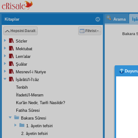
Kitaplar
Arama
İşâ
Hepsini Daralt
Fihrist
Bakara S
Sözler
Mektubat
Lem'alar
Şuâlar
Duyur
Mesnevî-i Nuriye
şidde
suale 
İşârâtü'l-İ'câz
korkun
Tenbih
İfadetü'l-Meram
Kur'â
Kur'ân Nedir, Tarifi Nasildir?
اتٌ
Fatiha Sûresi
1
Bakara Sûresi
yağm
1. âyetin tefsiri
olduğu
2. âyetin tefsiri
zulmet