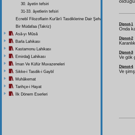
olduğ
30. âyetin tefsiri
31-33. âyetlerin tefsiri
Ecnebî Filozoflarin Kur'ân'i Tasdiklerine Dair Şehadetleri
Dipnot-1
Bir Müdafaa (Takriz)
Onda kar
Asâ-yı Mûsâ
Dipnot-2
Barla Lahikası
Karanlık
Kastamonu Lahikası
Dipnot-3
Emirdağ Lahikası
Ve gök 
İman Ve Küfür Muvazeneleri
Dipnot-4
Ve şimş
Sikke-i Tasdik-i Gaybî
Muhâkemat
Tarihçe-i Hayat
İlk Dönem Eserleri