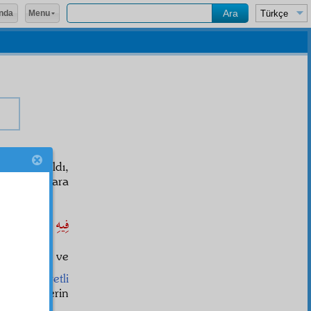
Menu
nda
derhal ayıldı,
 niçin onlara
﴾ فِيهِ
mekle,
n
zulmet
ine ve
lı
ve
kesretli
iyah
katre
lerin