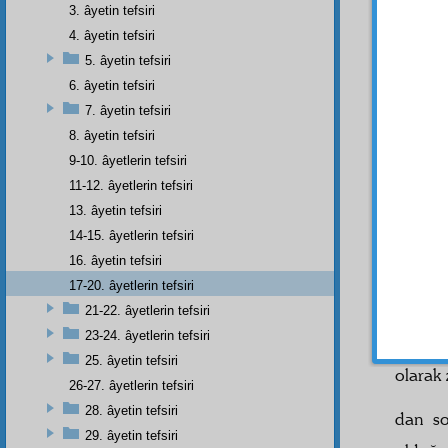
3. âyetin tefsiri
Sonr
4. âyetin tefsiri
geldi v
5. âyetin tefsiri
6. âyetin tefsiri
Kur'
7. âyetin tefsiri
korkul
8. âyetin tefsiri
semâ
,
9-10. âyetlerin tefsiri
gürült
bağırıy
11-12. âyetlerin tefsiri
bir a
13. âyetin tefsiri
korku
14-15. âyetlerin tefsiri
sesini
16. âyetin tefsiri
olduğ
17-20. âyetlerin tefsiri
zanned
21-22. âyetlerin tefsiri
Sonr
23-24. âyetlerin tefsiri
bahsed
25. âyetin tefsiri
olarak 
26-27. âyetlerin tefsiri
28. âyetin tefsiri
dan s
29. âyetin tefsiri