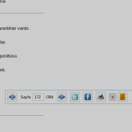
una
anlıklar vardır.
lar.
gürültüsü.
ek.
Sayfa
/384