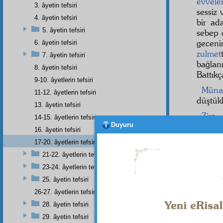
evvele
3. âyetin tefsiri
sessiz
4. âyetin tefsiri
bir ad
5. âyetin tefsiri
sebep 
gecen
6. âyetin tefsiri
zulmet
7. âyetin tefsiri
bağlan
8. âyetin tefsiri
Battık
9-10. âyetlerin tefsiri
Münaf
11-12. âyetlerin tefsiri
düştük
13. âyetin tefsiri
Zira
,
14-15. âyetlerin tefsiri
Duyuru
verme
16. âyetin tefsiri
Kur'â
17-20. âyetlerin tefsiri
kendil
21-22. âyetlerin tefsiri
ümitle
23-24. âyetlerin tefsiri
onların
25. âyetin tefsiri
remiz
v
26-27. âyetlerin tefsiri
Sani
28. âyetin tefsiri
ve
hak
29. âyetin tefsiri