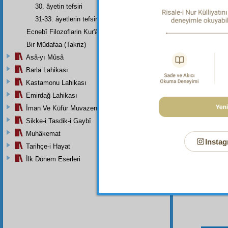
zebh
ed
30. âyetin tefsiri
31-33. âyetlerin tefsiri
Ecnebî Filozoflarin Kur'ân'i Tasdiklerine Dair Şehadetleri
Dipnot-1
Bir Müdafaa (Takriz)
Bakara 
Asâ-yı Mûsâ
Dipnot-2
Barla Lahikası
Sağırlar
Kastamonu Lahikası
Emirdağ Lahikası
İman Ve Küfür Muvazeneleri
Sikke-i Tasdik-i Gaybî
Muhâkemat
Instag
Tarihçe-i Hayat
İlk Dönem Eserleri