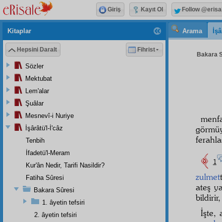
Giriş
Kayıt Ol
Follow @erisa
Kitaplar
Arama
İşâ
Hepsini Daralt
Fihrist
Bakara S
Sözler
Mektubat
Lem'alar
Şuâlar
Mesnevî-i Nuriye
menf
görmü
İşârâtü'l-İ'câz
ferahla
Tenbih
İfadetü'l-Meram
1
Kur'ân Nedir, Tarifi Nasildir?
zulmet
Fatiha Sûresi
ateş y
Bakara Sûresi
bildirir
1. âyetin tefsiri
İşte,
2. âyetin tefsiri