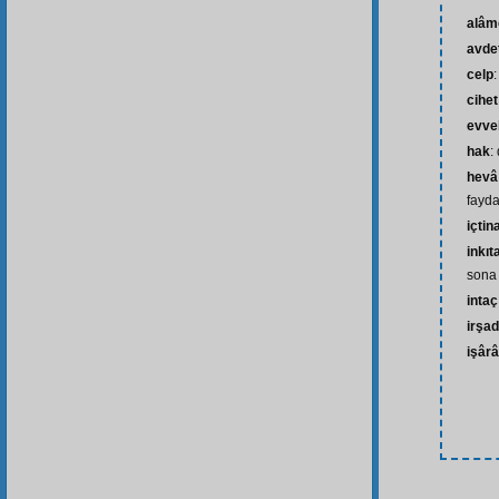
alâm
avde
celp
cihet
evve
hak
:
hevâ
fayda
içti
inkıt
sona
inta
irşad
işârâ