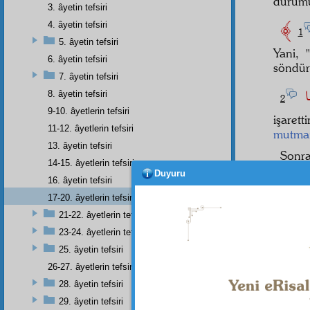
durum
3. âyetin tefsiri
4. âyetin tefsiri
1
5. âyetin tefsiri
Yani, "
6. âyetin tefsiri
söndü
7. âyetin tefsiri
َّا
8. âyetin tefsiri
2
9-10. âyetlerin tefsiri
işaretti
11-12. âyetlerin tefsiri
mutma
13. âyetin tefsiri
Sonr
14-15. âyetlerin tefsiri
lüzu
Duyuru
16. âyetin tefsiri
görün
mukad
17-20. âyetlerin tefsiri
21-22. âyetlerin tefsiri
Vakta
23-24. âyetlerin tefsiri
verip 
söndü 
25. âyetin tefsiri
eder.
A
26-27. âyetlerin tefsiri
28. âyetin tefsiri
Nurla
29. âyetin tefsiri