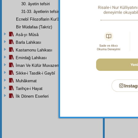
cümles
30. âyetin tefsiri
edilmişt
31-33. âyetlerin tefsiri
Ecnebî Filozoflarin Kur'ân'i Tasdiklerine Dair Şehadetleri
Bir Müdafaa (Takriz)
Dipnot-1
Asâ-yı Mûsâ
Bakara 
Barla Lahikası
Dipnot-2
Kastamonu Lahikası
Ne zama
Emirdağ Lahikası
Dipnot-3
İman Ve Küfür Muvazeneleri
"Allah o
Sikke-i Tasdik-i Gaybî
Muhâkemat
Instag
Tarihçe-i Hayat
İlk Dönem Eserleri