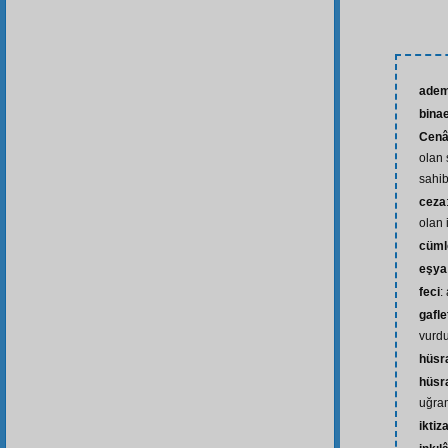
adem
bina
Cenâ
olan 
sahib
ceza
olan 
cümle
eşya
feci
:
gafle
vurd
hüsr
hüsr
uğra
iktiz