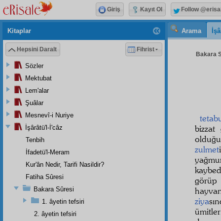
Giriş
Kayıt Ol
Follow @erisa
Kitaplar
Arama
İşâ
Hepsini Daralt
Fihrist
Bakara S
Sözler
Mektubat
Lem'alar
Şuâlar
Mesnevî-i Nuriye
tetab
bizzat
İşârâtü'l-İ'câz
olduğu
Tenbih
zulmet
İfadetü'l-Meram
yağmur
Kur'ân Nedir, Tarifi Nasildir?
kaybe
Fatiha Sûresi
görüp 
Bakara Sûresi
hayva
ziya
sı
1. âyetin tefsiri
ümitle
2. âyetin tefsiri