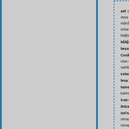
atıf
: 
veya
mânâ
onlar
bağl
bâliğ
beya
Cenâ
olan 
sahib
esba
fena
halv
kalm
icap
iktiz
isti’n
olmay
cevap