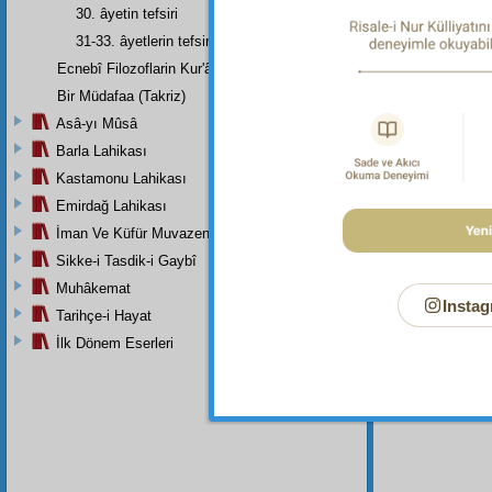
Dipnot-1
30. âyetin tefsiri
"Biz anc
31-33. âyetlerin tefsiri
Dipnot-2
Ecnebî Filozoflarin Kur'ân'i Tasdiklerine Dair Şehadetleri
Sizinle 
Bir Müdafaa (Takriz)
Dipnot-3
Asâ-yı Mûsâ
Dediler.
Barla Lahikası
Dipnot-4
Kastamonu Lahikası
Karşılaş
Emirdağ Lahikası
İman Ve Küfür Muvazeneleri
Sikke-i Tasdik-i Gaybî
Muhâkemat
Instag
Tarihçe-i Hayat
İlk Dönem Eserleri