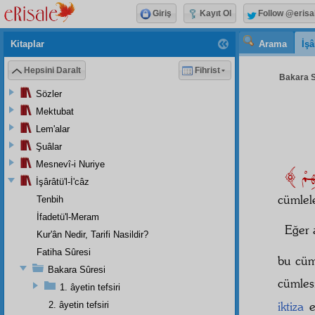
Giriş
Kayıt Ol
Follow @erisa
Kitaplar
Arama
İşâ
Hepsini Daralt
Fihrist
Bakara S
Sözler
Mektubat
Lem'alar
Şuâlar
Mesnevî-i Nuriye
İşârâtü'l-İ'câz
cümlel
Tenbih
İfadetü'l-Meram
Eğer 
Kur'ân Nedir, Tarifi Nasildir?
Fatiha Sûresi
bu cü
Bakara Sûresi
cümles
1. âyetin tefsiri
iktiza
e
2. âyetin tefsiri