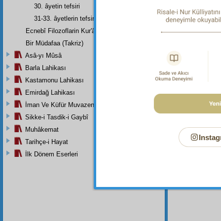
30. âyetin tefsiri
31-33. âyetlerin tefsiri
Dipnot-1
Ecnebî Filozoflarin Kur'ân'i Tasdiklerine Dair Şehadetleri
Onlara.
Bir Müdafaa (Takriz)
Dipnot-2
Asâ-yı Mûsâ
Fesad
ç
Barla Lahikası
Dipnot-3
Kastamonu Lahikası
Yeryüzü
Emirdağ Lahikası
Dipnot-4
İman Ve Küfür Muvazeneleri
Yeryüzü
Sikke-i Tasdik-i Gaybî
Muhâkemat
Instag
Tarihçe-i Hayat
İlk Dönem Eserleri