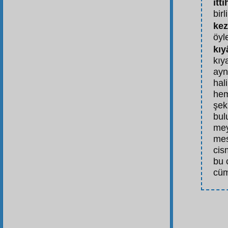
itt
birl
kez
öyl
kıy
kıy
ayn
hal
hem
şek
bul
mey
mes
cis
bu 
cüm