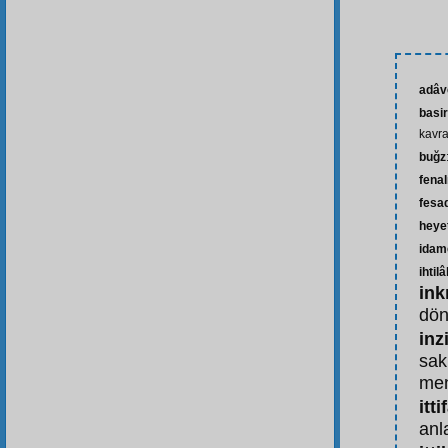
adâv
basir
kavr
buğz
fenal
fesa
heyet
idam
ihtilâ
ink
dö
inz
sak
me
itti
anl