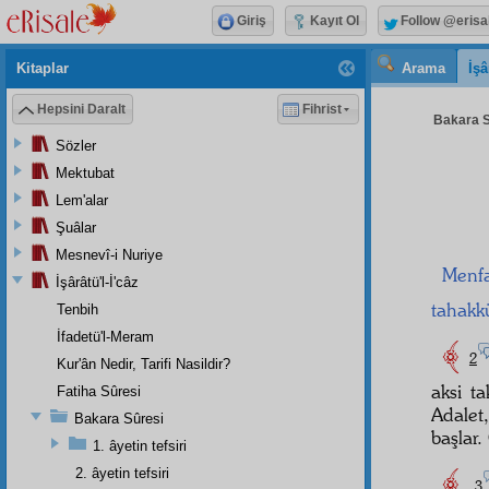
Giriş
Kayıt Ol
Follow @erisa
Kitaplar
Arama
İşâ
Hepsini Daralt
Fihrist
Bakara S
Sözler
Mektubat
Lem'alar
Şuâlar
Mesnevî-i Nuriye
Menf
İşârâtü'l-İ'câz
tahak
Tenbih
İfadetü'l-Meram
﴾
2
Kur'ân Nedir, Tarifi Nasildir?
aksi ta
Fatiha Sûresi
Adale
Bakara Sûresi
başlar.
1. âyetin tefsiri
2. âyetin tefsiri
3