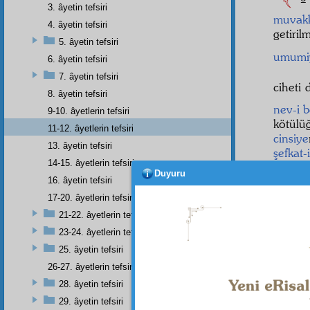
3. âyetin tefsiri
muvak
4. âyetin tefsiri
getiril
5. âyetin tefsiri
umumi
6. âyetin tefsiri
7. âyetin tefsiri
ciheti
8. âyetin tefsiri
nev-i b
9-10. âyetlerin tefsiri
kötülü
11-12. âyetlerin tefsiri
cinsiye
13. âyetin tefsiri
şefkat-
14-15. âyetlerin tefsiri
onları 
Duyuru
16. âyetin tefsiri
S - O
17-20. âyetlerin tefsiri
insanl
21-22. âyetlerin tefsiri
C - E
23-24. âyetlerin tefsiri
basiret
25. âyetin tefsiri
çirkin
adâvet
26-27. âyetlerin tefsiri
mütees
28. âyetin tefsiri
olur.
29. âyetin tefsiri