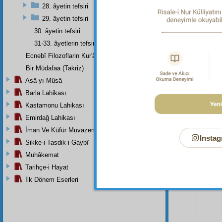
28. âyetin tefsiri
29. âyetin tefsiri
30. âyetin tefsiri
31-33. âyetlerin tefsiri
Ecnebî Filozoflarin Kur'ân'i Tasdiklerine Dair Şehadetleri
Bir Müdafaa (Takriz)
Asâ-yı Mûsâ
Barla Lahikası
Kastamonu Lahikası
Bu Say
Emirdağ Lahikası
İman Ve Küfür Muvazeneleri
Instag
Sikke-i Tasdik-i Gaybî
Muhâkemat
Tarihçe-i Hayat
İlk Dönem Eserleri