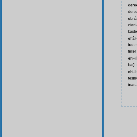
dere
dere
ebnâ-
olanl
kaste
ef’âl-
irade
fiiller
ehl-i 
bağlı
ehl-i
tesir
inana