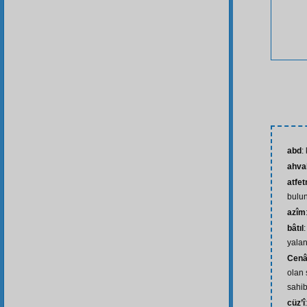
abd
:
ahva
atfe
bulu
azîm
bâtıl
yala
Cenâ
olan 
sahib
cüz’î