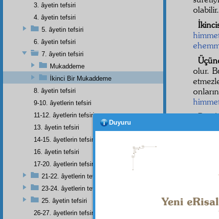
3. âyetin tefsiri
olabilir.
4. âyetin tefsiri
İkincis
5. âyetin tefsiri
himme
6. âyetin tefsiri
ehemm
7. âyetin tefsiri
Üçün
Mukaddeme
olur. B
İkinci Bir Mukaddeme
etmezl
onlar
8. âyetin tefsiri
himme
9-10. âyetlerin tefsiri
11-12. âyetlerin tefsiri
Dörd
Duyuru
rabıta
l
13. âyetin tefsiri
sonra 
14-15. âyetlerin tefsiri
müşab
16. âyetin tefsiri
insan
17-20. âyetlerin tefsiri
düşünm
21-22. âyetlerin tefsiri
23-24. âyetlerin tefsiri
25. âyetin tefsiri
26-27. âyetlerin tefsiri