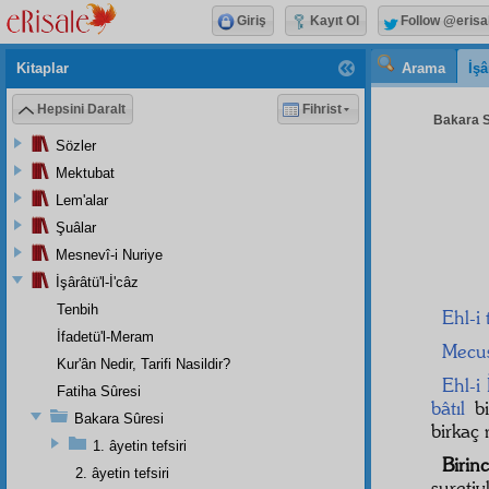
Giriş
Kayıt Ol
Follow @erisa
Kitaplar
Arama
İşâ
Hepsini Daralt
Fihrist
Bakara S
Sözler
Mektubat
Lem'alar
Şuâlar
Mesnevî-i Nuriye
İşârâtü'l-İ'câz
Tenbih
Ehl-i 
İfadetü'l-Meram
Mecus
Kur'ân Nedir, Tarifi Nasildir?
Ehl-i İ
Fatiha Sûresi
bâtıl
b
Bakara Sûresi
birkaç 
1. âyetin tefsiri
Birinc
2. âyetin tefsiri
sureti