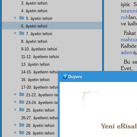
3. âyetin tefsiri
işitir.
terenn
4. âyetin tefsiri
ruh
ları
5. âyetin tefsiri
ve kalb
6. âyetin tefsiri
Faka
7. âyetin tefsiri
mahru
8. âyetin tefsiri
Kalbd
9-10. âyetlerin tefsiri
adem
i
11-12. âyetlerin tefsiri
Bu sı
13. âyetin tefsiri
Evet,
14-15. âyetlerin tefsiri
hüzünl
Duyuru
16. âyetin tefsiri
kısım i
17-20. âyetlerin tefsiri
َةٌ
2
21-22. âyetlerin tefsiri
23-24. âyetlerin tefsiri
basari
iman
la
25. âyetin tefsiri
26-27. âyetlerin tefsiri
28. âyetin tefsiri
29. âyetin tefsiri
Dipnot-1