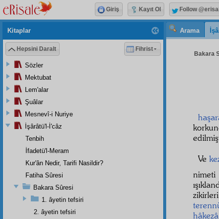
Giriş
Kayıt Ol
Follow @erisa
Kitaplar
Arama
İşâ
Hepsini Daralt
Fihrist
Bakara S
Sözler
Mektubat
Lem'alar
Şuâlar
Mesnevî-i Nuriye
haşar
korku
İşârâtü'l-İ'câz
edilmişt
Tenbih
İfadetü'l-Meram
Ve
ke
Kur'ân Nedir, Tarifi Nasildir?
nimeti
Fatiha Sûresi
ışıkla
Bakara Sûresi
zikirle
1. âyetin tefsiri
terenn
2. âyetin tefsiri
hâkezâ