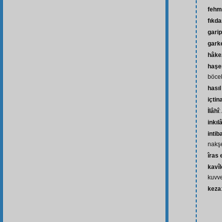
fehm
fıkd
garip
gark
hâke
haşer
böce
hasıl
içtin
İlâhî
:
inkıl
intib
nakşe
îras
kavî
kuvv
keza