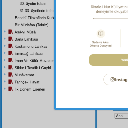
Kulaklar
30. âyetin tefsiri
Dipnot-2
31-33. âyetlerin tefsiri
"Gözleri
Ecnebî Filozoflarin Kur'ân'i Tasdiklerine Dair Şehadetleri
Bir Müdafaa (Takriz)
Asâ-yı Mûsâ
Barla Lahikası
Kastamonu Lahikası
Emirdağ Lahikası
İman Ve Küfür Muvazeneleri
Sikke-i Tasdik-i Gaybî
Muhâkemat
Instag
Tarihçe-i Hayat
İlk Dönem Eserleri
Bu Say