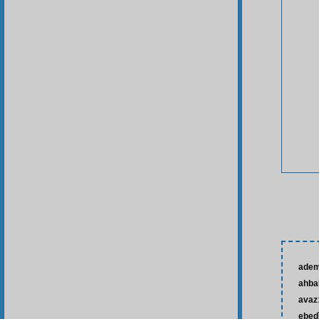
ade
ahba
avaz
ebed