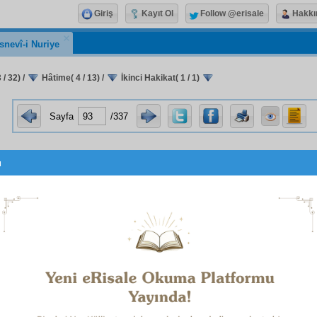
Giriş
Kayıt Ol
Follow @erisale
Hakkı
snevî-i Nuriye
 / 32)
/
Hâtime( 4 / 13)
/
İkinci Hakikat( 1 / 1)
Sayfa
/337
u
vehmî
bir çizgi çizmekle meseleyi anlar. Sonra
mevhu
i de ona teslim eder. Çünkü,
nefis
, nefsine
mâlik
olmadığı gi
eğildir. Cismi, ancak
acip
bir
makine-i İlâhiye
dir.
Kaza ve ka
-i ezeliye
, bir
cilve
ciği o makinede çalışıyor.
Binaenal
nluk
dâvâsından vazgeçmekle,
mülk
ü
mâlik
ine teslim e
t
etmesin! Eğer
hıyanet
le bir
zerre
yi nefsine
isnad
eder
nü
esbab-ı câmide
ye
taksim
etmiş olacaktır.
i
hakikat
: Ey
nefs-i emmare
!
Kat'iyen
bil ki, senin
hususî
ama 
 vardır ki,
âmâl
, ümit,
taallûkat
,
ihtiyacat
üzerine bina e
temel taşı ve tek direği, senin vücudun ve senin hayatınd