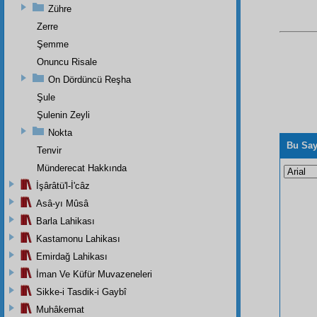
Zühre
Zerre
Şemme
Onuncu Risale
On Dördüncü Reşha
Şule
Şulenin Zeyli
Nokta
Bu Say
Tenvir
Münderecat Hakkında
İşârâtü'l-İ'câz
Asâ-yı Mûsâ
Barla Lahikası
Kastamonu Lahikası
Emirdağ Lahikası
İman Ve Küfür Muvazeneleri
Sikke-i Tasdik-i Gaybî
Muhâkemat