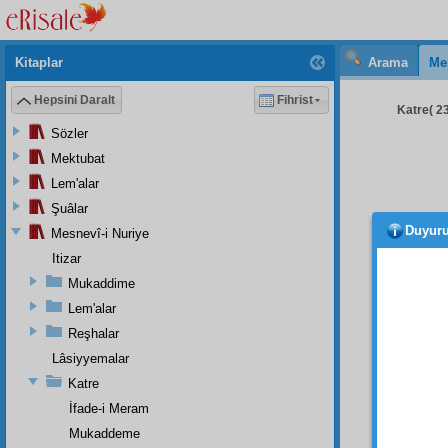
Kitaplar
Arama
Me
Hepsini Daralt
Fihrist
Katre( 23
Sözler
Mektubat
Lem'alar
Şuâlar
Duyur
Mesnevî-i Nuriye
diye
hepsin
Itizar
mâlik
d
Mukaddime
kudret
Lem'alar
Firavu
Reşhalar
hıyane
Lâsiyyemalar
mülk
ü
Katre
İkinc
İfade-i Meram
dünyan
Mukaddeme
büyük 