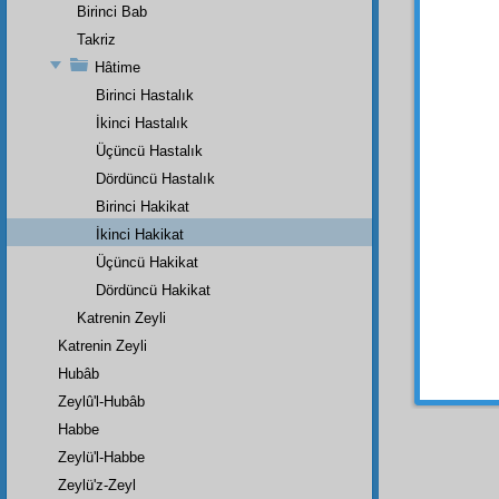
direk k
Birinci Bab
harap 
Takriz
Hâtime
Evet
ibaret 
Birinci Hastalık
mâzi
, 
İkinci Hastalık
geniş b
Üçüncü Hastalık
Arkad
Dördüncü Hastalık
hâvi
di
Birinci Hakikat
öldüğü
İkinci Hakikat
Üçü
Üçüncü Hakikat
safâ
la
Dördüncü Hakikat
başka 
Katrenin Zeyli
olmakt
Katrenin Zeyli
açıp
ar
rahat v
Hubâb
Zeylû'l-Hubâb
Habbe
Zeylü'l-Habbe
Zeylü'z-Zeyl