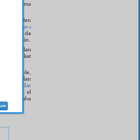
ayıftır. Daima
t ve kemikten
n. Bak
zaman-ı
bal
zamanı da
 sen bilirsin.
nce dünyaları
vardır. Fakat
sefahet
leriyle,
sta olanlardan
natla
alâkadar
ve
vesait
e el
a
etmek daha
mam