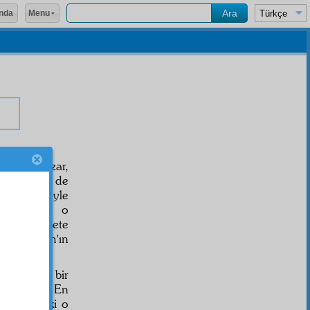
Menu
nda
m
hat
tı bozar,
bi, cismine de
der kalemi
yle
eyh
, insan o
tsin, emanete
se, Allah'ın
pek geniş bir
dilmiştir. En
ır. Halbuki o