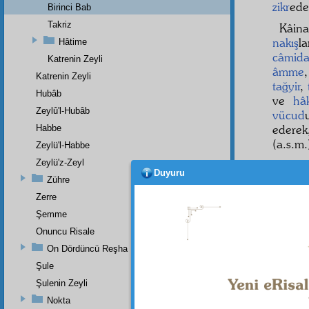
zikr
ede
Birinci Bab
Takriz
Kâin
nakış
l
Hâtime
câmida
Katrenin Zeyli
âmme
Katrenin Zeyli
tağyir
,
Hubâb
ve
hâ
Zeylû'l-Hubâb
vücud
edere
Habbe
(a.s.m
Zeylü'l-Habbe
Zeylü'z-Zeyl
Duyuru
Zühre
Zerre
Şemme
Onuncu Risale
On Dördüncü Reşha
Şule
Şulenin Zeyli
Nokta