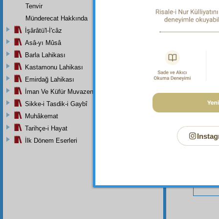
Tenvir
Münderecat Hakkında
İşârâtü'l-İ'câz
Bu Say
Asâ-yı Mûsâ
Barla Lahikası
Kastamonu Lahikası
Emirdağ Lahikası
İman Ve Küfür Muvazeneleri
Sikke-i Tasdik-i Gaybî
Muhâkemat
Tarihçe-i Hayat
Instag
İlk Dönem Eserleri