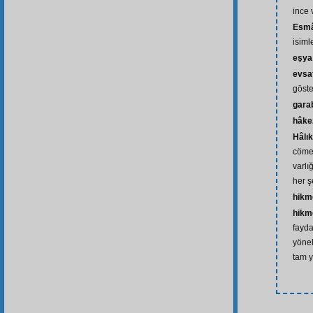
ince 
Esmâ
isiml
eşya
evsa
göste
gara
hâke
Hâlık
cömer
varlı
her ş
hikm
hikm
fayda
yönel
tam y