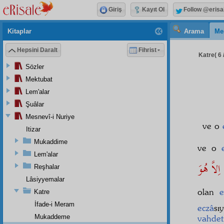
Giriş
Kayıt Ol
Follow @erisa
Kitaplar
Arama
Me
Hepsini Daralt
Fihrist
Katre( 6 
Sözler
Mektubat
Lem'alar
Şuâlar
Mesnevî-i Nuriye
ve o
Itizar
Mukaddime
ve o
Lem'alar
Reşhalar
Lâsiyyemalar
olan
e
Katre
İfade-i Meram
eczâ
sı
Mukaddeme
vahdet