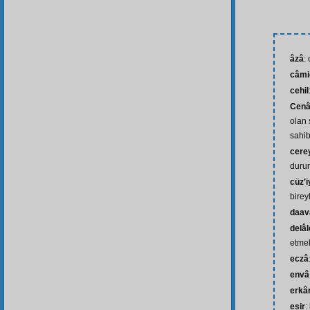
âzâ
:
câmi
cehil
Cenâ
olan 
sahib
cere
durum
cüz'i
birey
daav
delâ
etme
eczâ
envâ
erkâ
esir
: