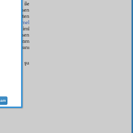
aynelyakîn
ile
sâr
ı görünen
ünen
adalet
ten
n daha
eşmel
etinde daimî
, şu görünen
inkâr
ları lâzım
zâlim olmasını
 delillerin, şu
 Kerimin
mam