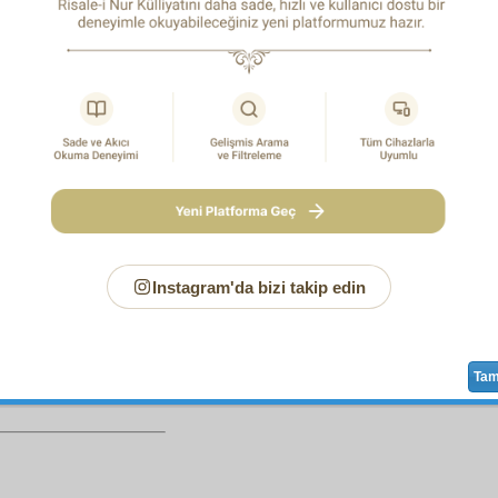
iyor ki, kalbi paslanmamış, gözü kör olmamış bir insan,
ki, o
hikmet
ten daha
ekmel
bir
hikmet
olamaz. Ve o
â
ten daha
ecmel
bir
inayet
kabil
değil. Ve o
emârât
ı gör
cell
bir
adalet
yoktur. Ve o
semerat
ı görünen
merhamet
te
rhamet
tasavvur
edilemez. Öyleyse, o
Sultan
ın memlek
ar, sâbit
mesken
ler, daimî ve
mukim
sakin
ler bulunmazsa
,
inayet
,
merhamet
ve
adalet
in,
kalb
ve fikir sahiplerince
 Ve aynı zamanda o
ef'âl-i hakîme
sahibinin—
hâşa
!—
sefih
, 
m
eder. Bu ise,
hakikat
i zıddına
kalb
eden bir
muhal
dir.
zlerimi dinleyen arkadaş! Haşrin
vücud
una ve
vuku
una dair
len
kısma,
emâre
lere
münhasır
olduğunu zannetme. Kur'ân-ı
Instagram'da bizi takip edin
Sayfa
/337
Ta