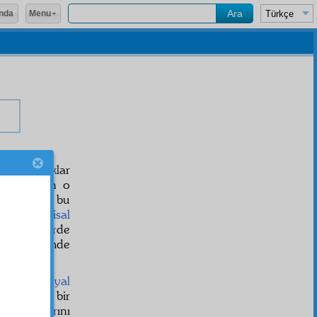
Menu
nda
â
ve
iftirak
lar
de yapılan o
ayr-ı sabit
bu
 birtakım
misal
ma-i kebir
de
eri, o âlemde
idam
a
meyyal
hire
nin ve bir
mia
nın
âsâr
ını