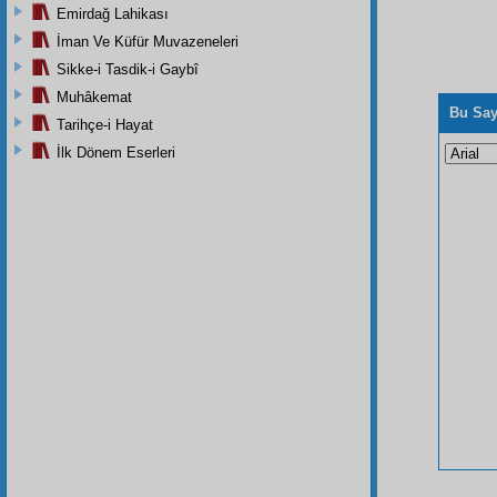
Emirdağ Lahikası
İman Ve Küfür Muvazeneleri
Sikke-i Tasdik-i Gaybî
Muhâkemat
Bu Say
Tarihçe-i Hayat
İlk Dönem Eserleri