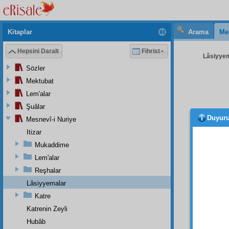
Kitaplar
Arama
Me
Hepsini Daralt
Fihrist
Lâsiyyem
Sözler
Mektubat
Lem'alar
Şuâlar
Duyur
Mesnevî-i Nuriye
arz
me
maksud
Itizar
büyük
Mukaddime
semer
Lem'alar
ve
n
Reşhalar
muame
Lâsiyyemalar
bâki
se
Katre
Ve
k
Katrenin Zeyli
menzil
Hubâb
inayet-