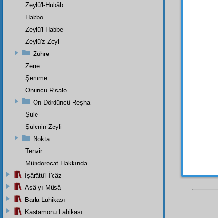
izhar
ed
Zeylû'l-Hubâb
anlar 
Habbe
inayet
Zeylü'l-Habbe
daha
e
Zeylü'z-Zeyl
bir
me
Zühre
mekânl
hikmet
Zerre
gelir.
Şemme
istilza
Onuncu Risale
Ey sö
On Dördüncü Reşha
zikredi
Şule
Şulenin Zeyli
Nokta
Tenvir
Münderecat Hakkında
İşârâtü'l-İ'câz
Asâ-yı Mûsâ
Barla Lahikası
Kastamonu Lahikası