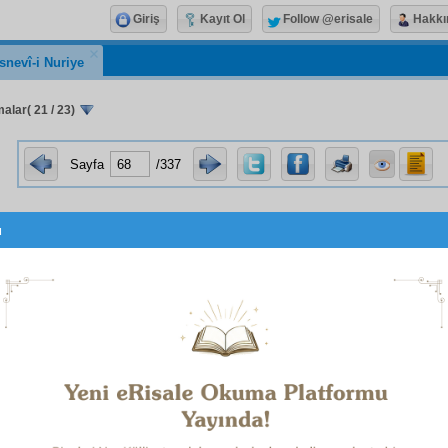
Giriş
Kayıt Ol
Follow @erisale
Hakkı
snevî-i Nuriye
alar( 21 / 23)
Sayfa
/337
u
ydanında yapılan
nebatî haşir
ler ve
neşir
ler ve
sair
içtim
-u bizzat
değildir. Çünkü, öteki âlemin
meydan-ı kebîr
in
 ve mühim
ihtifal
lerle kısa bir zamanda yapılan şu
cüz'î
,
g
e
ler arasında
münasebet
yoktur. Ancak bu
cüz'î
semere
ler,
ümune
lerdir ki, bunların
suret
ve neticelerine o
mec
le
ler
tatbik
ve
icra
edilsin. Demek bu
fâni
şeylerin
suret
l
mere
leri meyve verecektir.
eza
görüyoruz ki,
Sâni-i Sermedî
,
Sultan-ı Ebedî
, şu
inh
lerde ve
zeval
e mahkûm meydanlarda öyle bir
hikmet-i bâ
i zahire
nin ve bir
adalet-i âliye
nin ve bir
merhamet-i câ