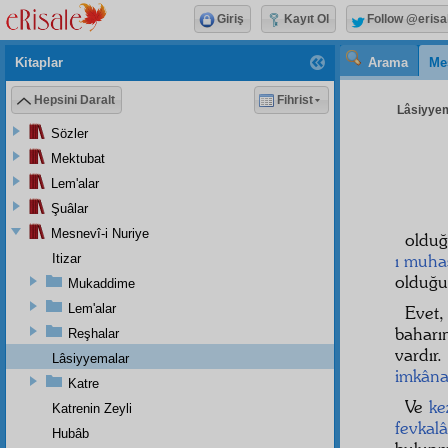
Giriş
Kayıt Ol
Follow @erisa
Kitaplar
Arama
Me
Hepsini Daralt
Fihrist
Lâsiyyem
Sözler
Mektubat
Lem'alar
Şuâlar
Mesnevî-i Nuriye
olduğ
ı muha
Itizar
olduğu 
Mukaddime
Lem'alar
Evet
baharı
Reşhalar
vardır
Lâsiyyemalar
imkânat
Katre
Ve
ke
Katrenin Zeyli
fevkal
Hubâb