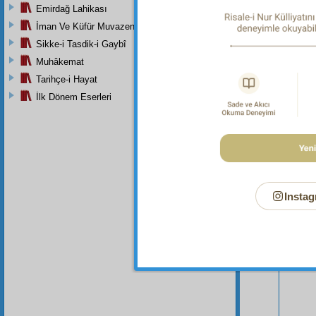
Emirdağ Lahikası
İman Ve Küfür Muvazeneleri
Sikke-i Tasdik-i Gaybî
Muhâkemat
Tarihçe-i Hayat
İlk Dönem Eserleri
Instag
Bu Say