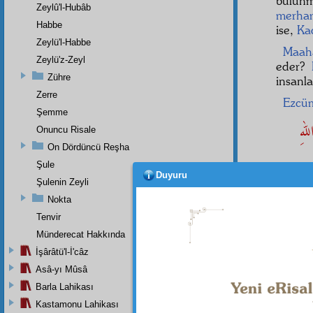
bulun
Zeylû'l-Hubâb
merha
Habbe
ise,
Kad
Zeylü'l-Habbe
Maah
Zeylü'z-Zeyl
eder?
Zühre
insanl
Zerre
Ezcü
Şemme
للهِ
Onuncu Risale
On Dördüncü Reşha
Şule
Duyuru
Şulenin Zeyli
olan
Nokta
Fakat,
Tenvir
Münderecat Hakkında
İşârâtü'l-İ'câz
Dipnot-1
Asâ-yı Mûsâ
"Allah 
olmayan 
Barla Lahikası
sözlü ki
Kastamonu Lahikası