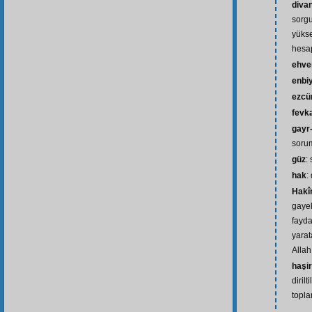
diva
sorgu
yüks
hesa
ehve
enbi
ezcü
fevk
gayr-
soru
güz
:
hak
:
Hakî
gayel
fayda
yarat
Allah
haşir
diril
topl