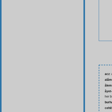
acz
:
alâm
âlem
âyet-
her b
burh
cehil