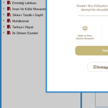
Emirdağ Lahikası
İman Ve Küfür Muvazeneleri
Sikke-i Tasdik-i Gaybî
Muhâkemat
Tarihçe-i Hayat
Bu Say
İlk Dönem Eserleri
Instag