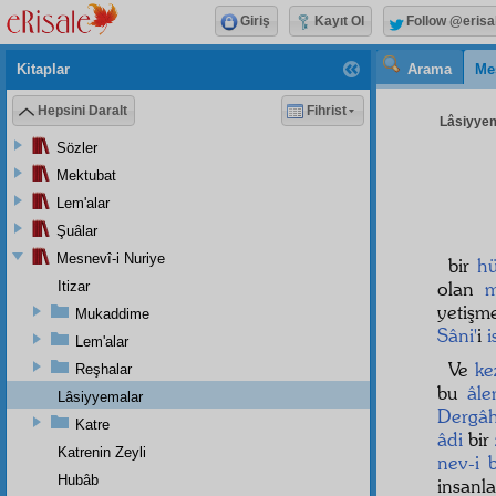
Giriş
Kayıt Ol
Follow @erisa
Kitaplar
Arama
Me
Hepsini Daralt
Fihrist
Lâsiyyem
Sözler
Mektubat
Lem'alar
Şuâlar
Mesnevî-i Nuriye
bir
h
olan
Itizar
yetişme
Mukaddime
Sâni'
i
i
Lem'alar
Ve
ke
Reşhalar
bu
âl
Lâsiyyemalar
Dergâh-
Katre
âdi
bir
Katrenin Zeyli
nev-i 
Hubâb
insanl