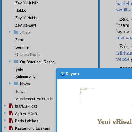
ba'del
Zeylû'l-Hubâb
zevilha
Habbe
Zeylü'l-Habbe
Bak,
insan
Zeylü'z-Zeyl
kıymets
Zühre
ulvî
va
Zerre
Bak, 
Şemme
istirh
Onuncu Risale
vecde
g
On Dördüncü Reşha
Acab
Şule
müteve
Duyuru
Şulenin Zeyli
Nokta
Tenvir
Münderecat Hakkında
İşârâtü'l-İ'câz
Asâ-yı Mûsâ
Barla Lahikası
Kastamonu Lahikası