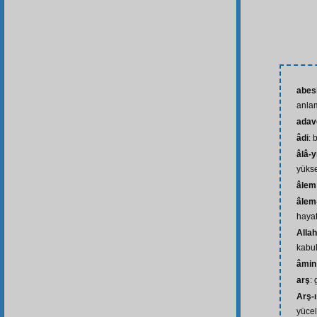
abes
anlam
adav
âdi
: 
âlâ-yı
yüks
âlem
âlem-
hayat
Alla
kabul
âmin
arş
:
Arş-
yücel