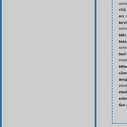
sınır
ettiği
arz
:
ba’s
sonra
bâki
:
bekà
sons
benî
insan
bilh
câmi
dergâ
yücel
ebed
esfel-
fâni
: