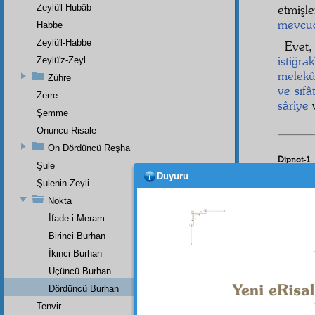
Zeylû'l-Hubâb
etmişl
mevcu
Habbe
Zeylü'l-Habbe
Evet,
istiğra
Zeylü'z-Zeyl
melekût
Zühre
ve sıfâ
Zerre
sâriye
v
Şemme
Onuncu Risale
On Dördüncü Reşha
Dipnot-1
Şule
Varlıkta
Duyuru
Şulenin Zeyli
Nokta
İfade-i Meram
Birinci Burhan
İkinci Burhan
Üçüncü Burhan
Dördüncü Burhan
Tenvir