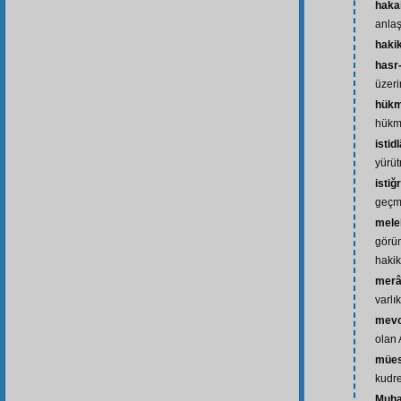
hakai
anlaş
haki
hasr-
üzer
hükm
hükm
istidl
yürü
istiğ
geçm
mele
görün
hakik
merâ
varlı
mev
olan 
mües
kudre
Muhak