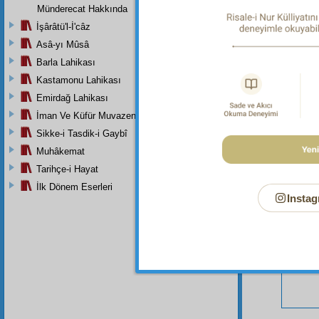
Münderecat Hakkında
İşârâtü'l-İ'câz
Asâ-yı Mûsâ
Barla Lahikası
Bu Say
Kastamonu Lahikası
Emirdağ Lahikası
İman Ve Küfür Muvazeneleri
Sikke-i Tasdik-i Gaybî
Muhâkemat
Tarihçe-i Hayat
İlk Dönem Eserleri
Instag