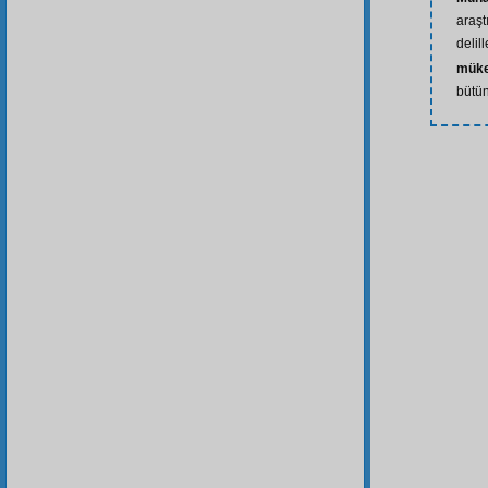
araşt
delill
müke
bütü