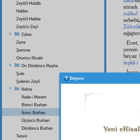
faide
s
Zeylû'l-Hubâb
etmek 
Habbe
mâkul
Zeylü'l-Habbe
sebebi
Zülcelâ
Zeylü'z-Zeyl
sığıştı
Zühre
Evet,
Zerre
yemin e
Şemme
beyaz b
Onuncu Risale
teşkil-
On Dördüncü Reşha
İnsa
Şule
zanned
Duyuru
Şulenin Zeyli
hakikat
Nokta
İfade-i Meram
Birinci Burhan
İkinci Burhan
Üçüncü Burhan
Dördüncü Burhan
Tenvir