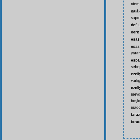
atom
dalâl
sapma
def
: 
derk
esas
esas
yarar
esbab
sebe
ezeli
varlı
ezel
meyd
başl
madd
fara
fıtra