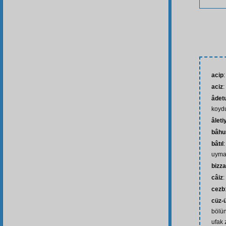
acip
:
aciz
:
âdetu
koyd
âleti
bâhu
bâtıl
uyma
bizza
câiz
cezb
cüz-
bölü
ufak 