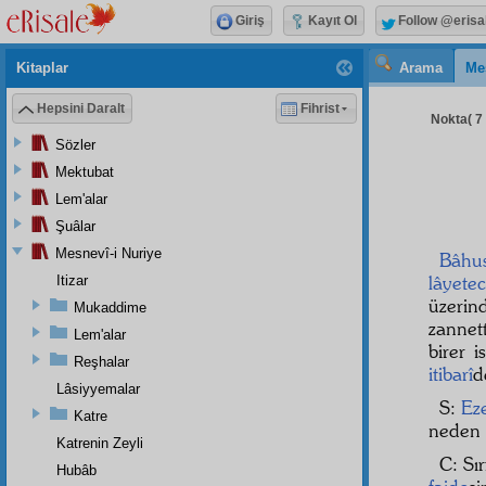
Giriş
Kayıt Ol
Follow @erisa
Kitaplar
Arama
Me
Hepsini Daralt
Fihrist
Nokta( 7 
Sözler
Mektubat
Lem'alar
Şuâlar
Mesnevî-i Nuriye
Bâhu
lâyete
Itizar
üzerin
Mukaddime
zannett
Lem'alar
birer 
Reşhalar
itibarî
d
Lâsiyyemalar
S:
Ez
Katre
neden i
Katrenin Zeyli
C: Sı
Hubâb