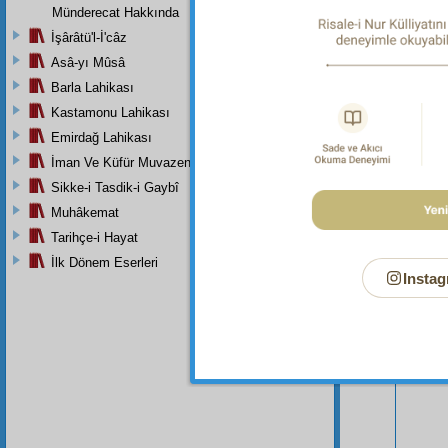
Münderecat Hakkında
İşârâtü'l-İ'câz
Asâ-yı Mûsâ
Barla Lahikası
Kastamonu Lahikası
Emirdağ Lahikası
Bu Say
İman Ve Küfür Muvazeneleri
Sikke-i Tasdik-i Gaybî
Muhâkemat
Tarihçe-i Hayat
İlk Dönem Eserleri
Instag