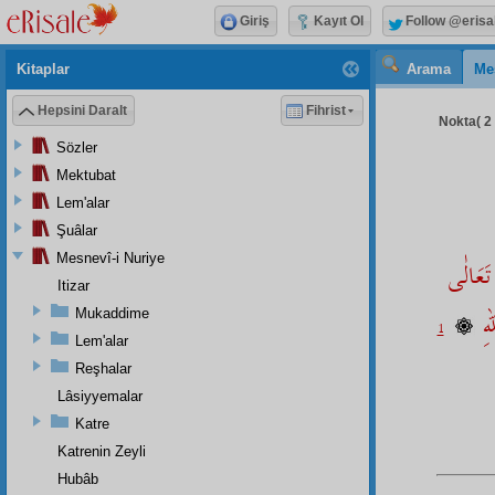
Giriş
Kayıt Ol
Follow @erisa
Kitaplar
Arama
Me
Hepsini Daralt
Fihrist
Nokta( 2 
Sözler
Mektubat
Lem'alar
Şuâlar
Mesnevî-i Nuriye
 تَعَالٰى
Itizar
لهِ
Mukaddime
1
Lem'alar
Reşhalar
Lâsiyyemalar
Katre
Katrenin Zeyli
Hubâb