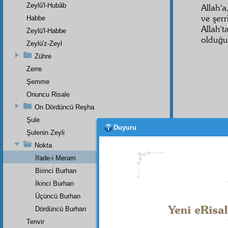
Zeylû'l-Hubâb
Allah'a
ve şerr
Habbe
Allah't
Zeylü'l-Habbe
olduğu
Zeylü'z-Zeyl
Zühre
Zerre
Şemme
Onuncu Risale
On Dördüncü Reşha
Şule
Duyuru
Şulenin Zeyli
Nokta
Bu Say
İfade-i Meram
Birinci Burhan
İkinci Burhan
Üçüncü Burhan
Dördüncü Burhan
Tenvir