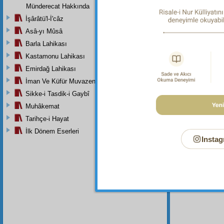
Münderecat Hakkında
İşârâtü'l-İ'câz
Asâ-yı Mûsâ
Barla Lahikası
Kastamonu Lahikası
Emirdağ Lahikası
İman Ve Küfür Muvazeneleri
Sikke-i Tasdik-i Gaybî
Muhâkemat
Tarihçe-i Hayat
İlk Dönem Eserleri
Instag