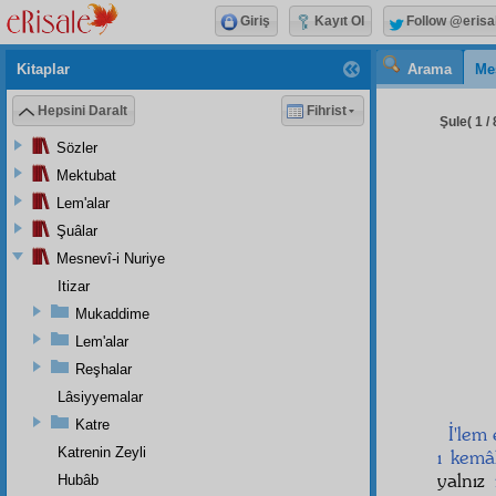
Giriş
Kayıt Ol
Follow @erisa
Kitaplar
Arama
Me
Hepsini Daralt
Fihrist
Şule( 1 / 
Sözler
Mektubat
Lem'alar
Şuâlar
Mesnevî-i Nuriye
Itizar
Mukaddime
Lem'alar
Reşhalar
Lâsiyyemalar
Katre
İ'lem
Katrenin Zeyli
ı kemâ
yalnız
Hubâb