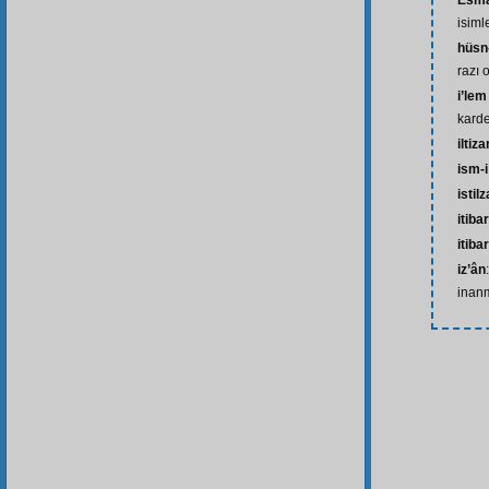
Esmâ
isiml
hüsn-
razı 
i’lem
karde
ilti
ism-i
isti
itibar
itiba
iz’ân
inan