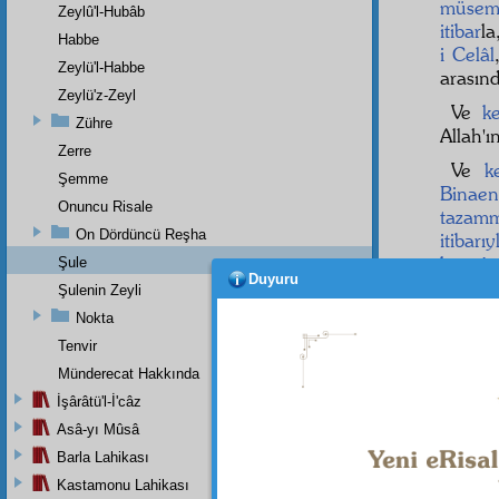
müse
Zeylû'l-Hubâb
itibar
la
Habbe
i Celâl
Zeylü'l-Habbe
arasın
Zeylü'z-Zeyl
Ve
k
Zühre
Allah'ı
Zerre
Ve
k
Şemme
Binaen
Onuncu Risale
tazam
On Dördüncü Reşha
itibarıy
kayyûm
Şule
Duyuru
söylerk
Şulenin Zeyli
Nokta
İ'lem
iz'ân
ın
Tenvir
Münderecat Hakkında
İşârâtü'l-İ'câz
Asâ-yı Mûsâ
Barla Lahikası
Kastamonu Lahikası