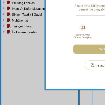
Emirdağ Lahikası
İman Ve Küfür Muvazeneleri
Sikke-i Tasdik-i Gaybî
Muhâkemat
Tarihçe-i Hayat
İlk Dönem Eserleri
Bu Say
Instag