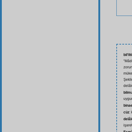
bil’il
“Mâde
zoru
mükem
Şekli
delâl
bilm
uygun
bina
cüz
:
delâl
işare