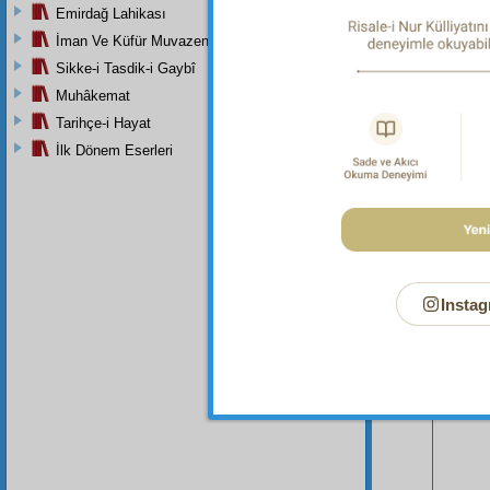
Emirdağ Lahikası
İman Ve Küfür Muvazeneleri
Sikke-i Tasdik-i Gaybî
Muhâkemat
Tarihçe-i Hayat
İlk Dönem Eserleri
Bu Say
Instag