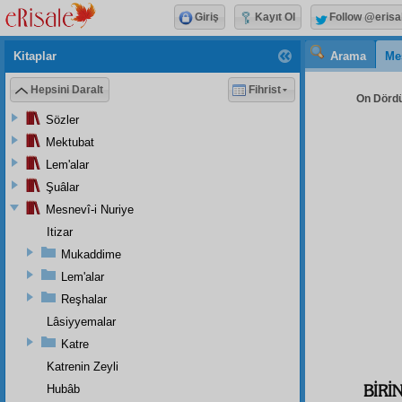
Giriş
Kayıt Ol
Follow @erisa
Kitaplar
Arama
Me
Hepsini Daralt
Fihrist
On Dördü
Sözler
Mektubat
Lem'alar
Şuâlar
Mesnevî-i Nuriye
Itizar
Mukaddime
Lem'alar
Reşhalar
Lâsiyyemalar
Katre
Katrenin Zeyli
BİRİ
Hubâb