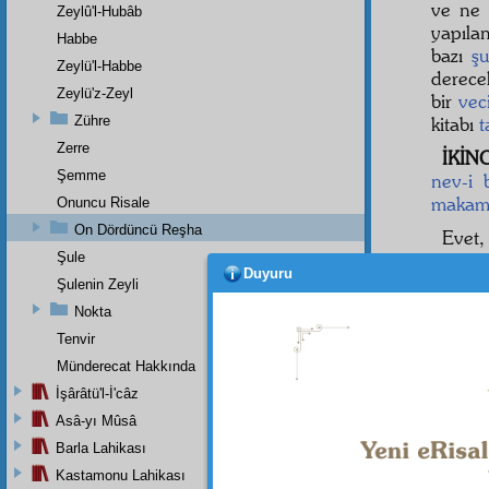
ve n
Zeylû'l-Hubâb
yapıl
Habbe
bazı
ş
Zeylü'l-Habbe
derecel
Zeylü'z-Zeyl
bir
vec
Zühre
kitabı
t
Zerre
İKİN
Şemme
nev-i 
maka
Onuncu Risale
On Dördüncü Reşha
Evet
Şule
okuduk
Duyuru
gibi,
ar
Şulenin Zeyli
Ve şu
Nokta
olduğu
Tenvir
Münderecat Hakkında
İşârâtü'l-İ'câz
Asâ-yı Mûsâ
Barla Lahikası
Kastamonu Lahikası