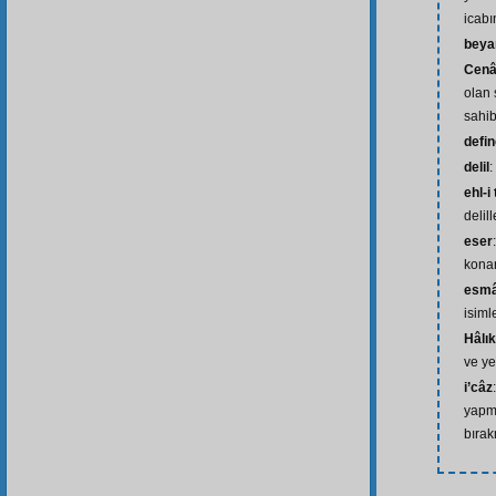
icabı
beya
Cenâ
olan 
sahib
defi
delil
:
ehl-i
delil
eser
kona
esmâ
isiml
Hâlı
ve ye
i’câz
yapma
bıra