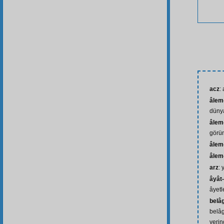
acz
:
âlem-
düny
âlem
görü
âlem-
âlem
arz
: 
âyât-
âyetle
belâ
belâg
yerin