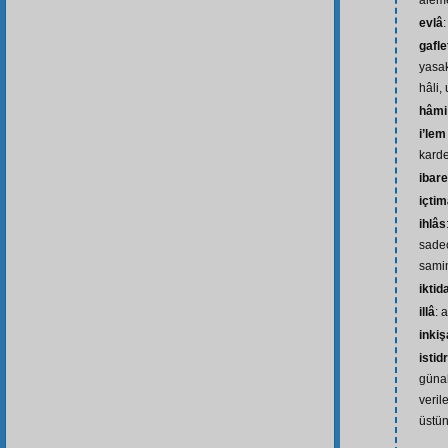
âleme
evlâ
:
gafle
yasa
hâli,
hâmi
i’lem
karde
ibare
içti
ihlâs
sadec
sami
iktid
illâ
: 
inkiş
istid
günah
veril
üstün