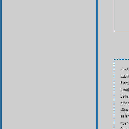
a’mâl
adem-
âlem
amel
cem 
cihet
düny
esle
eşya