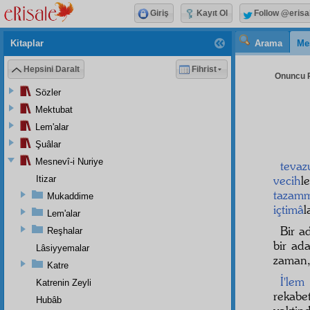
Giriş
Kayıt Ol
Follow @erisa
Kitaplar
Arama
Me
Hepsini Daralt
Fihrist
Onuncu R
Sözler
Mektubat
Lem'alar
Şuâlar
Mesnevî-i Nuriye
tevaz
vecih
l
Itizar
tazam
Mukaddime
içtimâ
l
Lem'alar
Bir a
Reşhalar
bir ad
Lâsiyyemalar
zaman
Katre
İ'lem
Katrenin Zeyli
rekabe
Hubâb