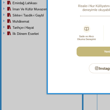
Emirdağ Lahikası
İman Ve Küfür Muvazeneleri
Sikke-i Tasdik-i Gaybî
Muhâkemat
Tarihçe-i Hayat
İlk Dönem Eserleri
Bu Say
Instag