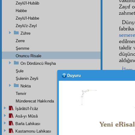
vaktin
Zeylû'l-Hubâb
Zayıf 
Habbe
zahmet
Zeylü'l-Habbe
Düny
Zeylü'z-Zeyl
fabrik
Zühre
semer
edilme
Zerre
takdir
Şemme
düşünc
Onuncu Risale
aldığı
On Dördüncü Reşha
İ'lem
Şule
kerame
Duyuru
Şulenin Zeyli
olduğun
Nokta
yakîn
i
Tenvir
olmaz
Münderecat Hakkında
İstidr
İşârâtü'l-İ'câz
izhar
e
Asâ-yı Mûsâ
Barla Lahikası
Kastamonu Lahikası