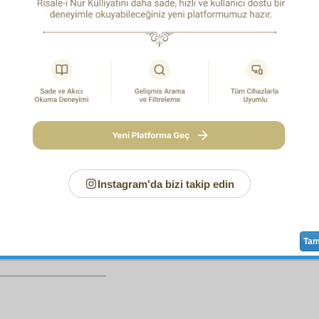
e
münezzeh
tir.
 eyyühe'l-aziz
!
Cenâb-ı Hak
kın verdiği
nimet
leri söyleyip i
tmek, bazan gurura ve kibre
incirar
eder.
Tevazu
kast
ıyla
tmek
iyi değildir.
Binaenaleyh
,
ifrat
ve
tefrit
ten kurtulmak
ına
müracaat
edilmeli. Şöyle ki:
ir
nimet
in iki veçhi vardır. Bir veçhi insana aittir ki, insa
 lezzet
i olur. Halk içinde
temayüz
e sebep olur.
Mucib-i fah
lik-i Hakikî
yi unutur. En nihayet
kibir
ve gurur kuyusuna dü
i veçhi ise,
in'am
edene bakar ki,
kerem
ini
izhar
,
derece-i 
nı
ifşa
,
esmâ
sına
şehadet
eder.
Binaenaleyh
,
tevazu
, ancak b
Instagram'da bizi takip edin
Sayfa
/337
Ta