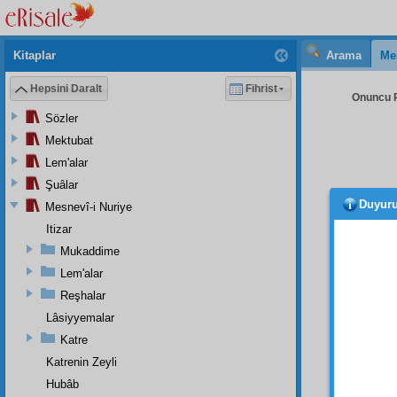
Kitaplar
Arama
Me
Hepsini Daralt
Fihrist
Onuncu R
Sözler
Mektubat
Lem'alar
Şuâlar
Duyur
Mesnevî-i Nuriye
olan 
için,
âs
Itizar
Mukaddime
Arka
Lem'alar
edip d
imam
l
Reşhalar
vessel
Lâsiyyemalar
burha
Katre
güzelli
Katrenin Zeyli
etmeme
Hubâb
Cenâb-