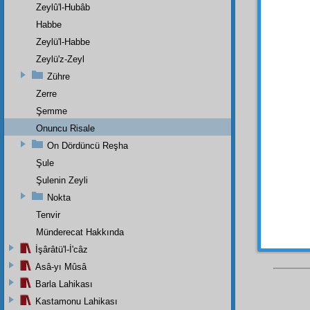
Elbett
Zeylû'l-Hubâb
Habbe
İ'lem
Zeylü'l-Habbe
nimet
e
ketme
Zeylü'z-Zeyl
mizan
Zühre
Herb
Zerre
medar-ı
Şemme
olur.
Mâ
Onuncu Risale
İkinc
On Dördüncü Reşha
in'âm
ı
Şule
Şulenin Zeyli
Nokta
Tenvir
Münderecat Hakkında
İşârâtü'l-İ'câz
Asâ-yı Mûsâ
Barla Lahikası
Kastamonu Lahikası