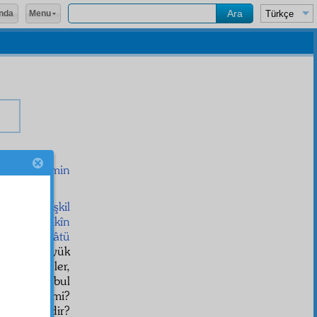
Menu
nda
olan
mü'min
da saflar
teşkil
liya
,
sıddikîn
d
aleyhissalâtü
a pek büyük
 şu
hüsün
ler,
k veya kabul
aade eder mi?
â
değil midir?