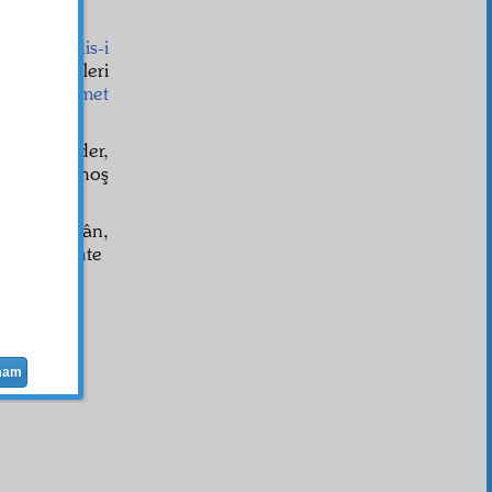
lân ve
tahdis-i
 da o
nimet
leri
 için
istikamet
nı
tezyin
eder,
r
olur, sarhoş
şürtür.
rahmet
ini ilân,
irinci
vecih
te
mam