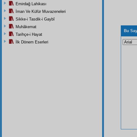
Emirdağ Lahikası
İman Ve Küfür Muvazeneleri
Sikke-i Tasdik-i Gaybî
Muhâkemat
Bu Say
Tarihçe-i Hayat
İlk Dönem Eserleri