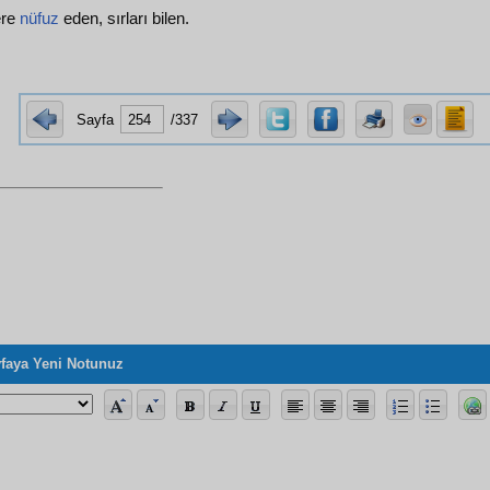
lere
nüfuz
eden, sırları bilen.
Sayfa
/337
faya Yeni Notunuz