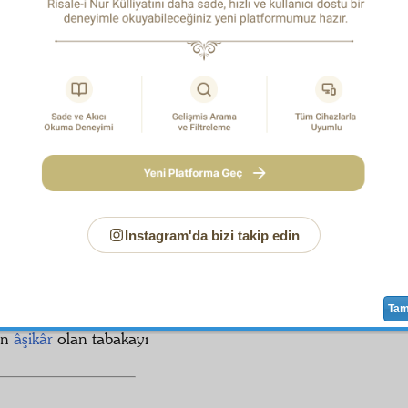
, ne kadar
nurâniyet
te
terakki
ederse, o
nisbette
ince ve 
 tam ve keskin olur. Ve
keza
, ne kadar
lâtif
olursa,
at
ın içlerini keşfeder: (Röntgen
şuâ
ı gibi.)
Mümkinat
t
عَالِمٌ
zde ise,
Vâcib
,
Vâhid
olan
Nûru'l-Envâr
ne derece
بِاْلاَسْ
olacağı bir derece anlaşıldı. Öyleyse,
azamet
i, tam m
şümul
ü
iktiza
ve
istilzam
eder.
 eyyühe'l-aziz
!
Ekseriyet-i mutlaka
yı
teşkil
eden
avâm-ı n
'ca o kadar
mürâat
edilmiştir ki, birkaç dereceyi, birkaç cihe
selede,
avâm
ın
fehim
lerine en
me'nus
, en
karib
ciheti ve
n
 en
zahir
dereceyi söylüyor. Çünkü, öyle olmasa, delilin 
Instagram'da bizi takip edin
lâzım gelir.
n'ın kâinattan yaptığı bahis,
Hâlık
ın sıfatlarını ispat ve
aleyh
, ne kadar
cumhur
un fehmine yakın olursa
irşad
a 
Ta
muvâfık
olur. Meselâ,
Hâlık
ın
tasarrufât
ına
delâlet
eden ây
en
âşikâr
olan tabakayı