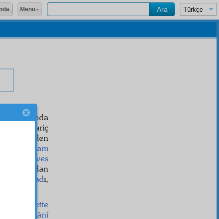
Menu
nda
tasarruf
unda
f
undan hariç
 Onun senden
ret
ini
istilzam
 de
mülevves
tasarruf
undan
unda
infirad
ı,
ursa o
nisbette
 nur ve
nurânî