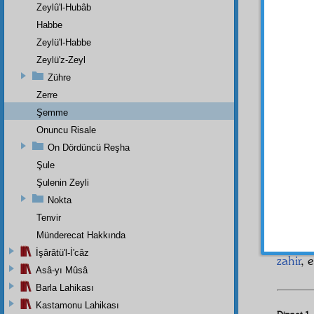
şeyler
Zeylû'l-Hubâb
nüfuz
u
Habbe
maddiy
Zeylü'l-Habbe
merke
Zeylü'z-Zeyl
Zühre
رَارِ
1
Zerre
nüfuz
,
Şemme
Onuncu Risale
İ'lem
On Dördüncü Reşha
Kur'ân
bir me
Şule
vâzıh
,
Şulenin Zeyli
olması 
Nokta
Kur'â
Tenvir
Binaen
Münderecat Hakkında
daha
İşârâtü'l-İ'câz
zahir
, 
Asâ-yı Mûsâ
Barla Lahikası
Kastamonu Lahikası