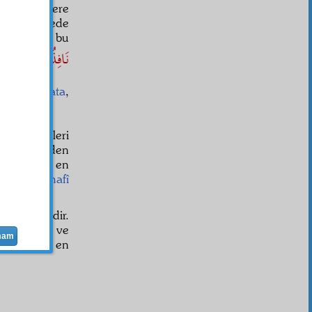
gizli şeylere
 o derecede
a mesele bu
نَافِذُ الْخَفَايَا 
ânâsıyla
ihata
,
âs
ın
fehim
leri
ti
ihtivâ
eden
azar
larına en
neticeden
hafî
 izah içindir.
daha lâyık ve
mam
etlerden en