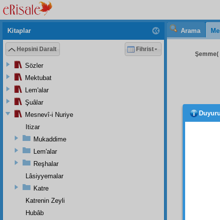
Kitaplar
Arama
Me
Hepsini Daralt
Fihrist
Şemme( 4
Sözler
Mektubat
Lem'alar
Şuâlar
Duyur
Mesnevî-i Nuriye
olsu
bulund
Itizar
kalmas
Mukaddime
bu'd
u 
Lem'alar
etmez
Reşhalar
olması
Lâsiyyemalar
çıkmas
Katre
tasarru
Katrenin Zeyli
İ'lem
Hubâb
ince v