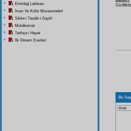
Dipnot-1
Emirdağ Lahikası
Gizlilik
İman Ve Küfür Muvazeneleri
Sikke-i Tasdik-i Gaybî
Muhâkemat
Tarihçe-i Hayat
İlk Dönem Eserleri
Bu Say