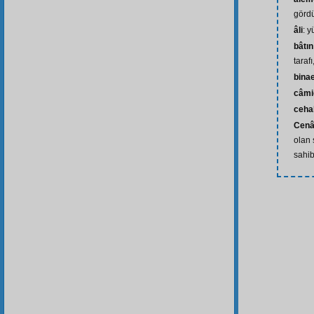
görd
âli
: 
bâtın
tarafı
bina
câmi
ceha
Cenâ
olan 
sahib