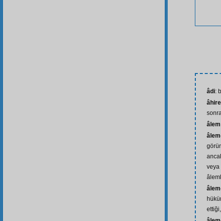
âdi
: 
âhire
sonra
âlem
âlem
görün
ancak
veya 
âlem
âlem
hüküm
ettiğ
âlem