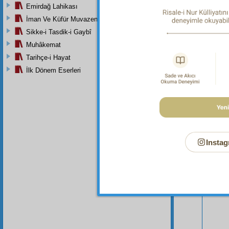
Emirdağ Lahikası
İman Ve Küfür Muvazeneleri
Sikke-i Tasdik-i Gaybî
Muhâkemat
Tarihçe-i Hayat
İlk Dönem Eserleri
Bu Say
Instag