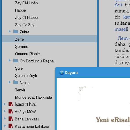
Zeylû'l-Hubâb
Âdi
bir
etmek
Habbe
bir
ka
Zeylü'l-Habbe
sultanı
Zeylü'z-Zeyl
mesel
i
Zühre
İ'lem
Zerre
daha 
Şemme
tamdır
Onuncu Risale
süzüle
On Dördüncü Reşha
dışarı
Şule
Evet,
Duyuru
Şulenin Zeyli
kitabı
âlem-i
Nokta
daha yü
Tenvir
Münderecat Hakkında
İşârâtü'l-İ'câz
Asâ-yı Mûsâ
Barla Lahikası
Kastamonu Lahikası