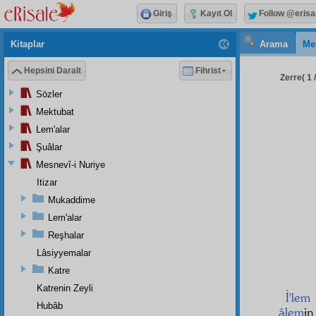
Giriş
Kayıt Ol
Follow @erisa
Kitaplar
Arama
Me
Hepsini Daralt
Fihrist
Zerre( 1 
Sözler
Mektubat
Lem'alar
Şuâlar
Mesnevî-i Nuriye
Itizar
Mukaddime
Lem'alar
Reşhalar
Lâsiyyemalar
Katre
Katrenin Zeyli
İ'lem
Hubâb
âlem
i