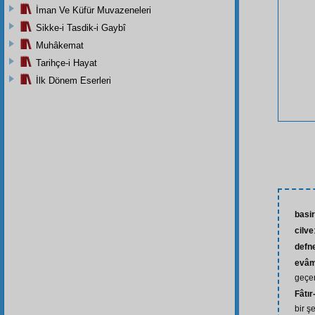
İman Ve Küfür Muvazeneleri
Sikke-i Tasdik-i Gaybî
Muhâkemat
Tarihçe-i Hayat
İlk Dönem Eserleri
basir
cilve
defn
evâmi
geçer
Fâtır
bir ş