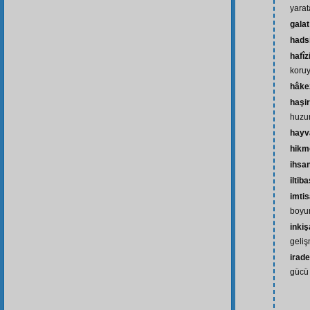
yarat
galat
hads
hafîz
koru
hâke
haşir
huzu
hayv
hikm
ihsa
iltib
imti
boyu
inki
geli
irade
gücü