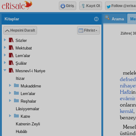
Giriş
Kayıt Ol
Follow @erisa
Kitaplar
Arama
Me
Hepsini Daralt
Fihrist
Zühre( 38
Sözler
Mektubat
Lem'alar
Şuâlar
Mesnevî-i Nuriye
melek
defned
Itizar
nihaye
Mukaddime
Hafîz
i
Lem'alar
evâmir
Reşhalar
onları
Lâsiyyemalar
kemâl
Katre
benzey
Katrenin Zeyli
Mesel
Hubâb
üstün