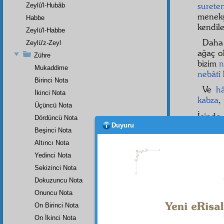
surete
Zeylû'l-Hubâb
menekş
Habbe
kendile
Zeylü'l-Habbe
Daha 
Zeylü'z-Zeyl
ağaç ol
Zühre
bizim
n
Mukaddime
nebâtî
Birinci Nota
Ve
h
İkinci Nota
kabza
,
Üçüncü Nota
İçinde
Dördüncü Nota
Duyuru
Beşinci Nota
göster
aslını
Altıncı Nota
Yedinci Nota
İşte 
hafîziy
Sekizinci Nota
Dokuzuncu Nota
Onuncu Nota
On Birinci Nota
Dipnot-1
"Haydi,
On İkinci Nota