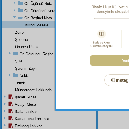
On Üçüncü Nota
On Dördüncü Nota
On Beşinci Nota
Birinci Mesele
Zerre
Şemme
Onuncu Risale
On Dördüncü Reşha
Şule
Şulenin Zeyli
Nokta
Instag
Tenvir
Bu Say
Münderecat Hakkında
İşârâtü'l-İ'câz
Asâ-yı Mûsâ
Barla Lahikası
Kastamonu Lahikası
Emirdağ Lahikası