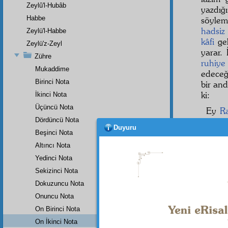
Zeylû'l-Hubâb
yazdığ
Habbe
söylem
hadsiz
Zeylü'l-Habbe
kâfi
gel
Zeylü'z-Zeyl
yarar.
Zühre
ruhiye
Mukaddime
edece
Birinci Nota
bir an
ki:
İkinci Nota
Üçüncü Nota
Ey
R
Dördüncü Nota
gençli
Duyuru
elem
ve
Beşinci Nota
Altıncı Nota
Yedinci Nota
Sekizinci Nota
Dipnot-1
"De ki: 
Dokuzuncu Nota
Onuncu Nota
On Birinci Nota
On İkinci Nota