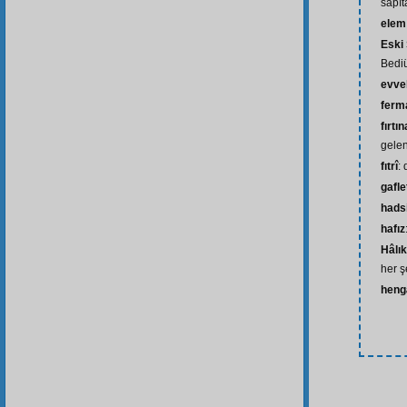
sapıt
elem
Eski
Bedi
evve
ferm
fırtı
gelen
fıtrî
:
gafle
hads
hafız
Hâlık
her ş
hen