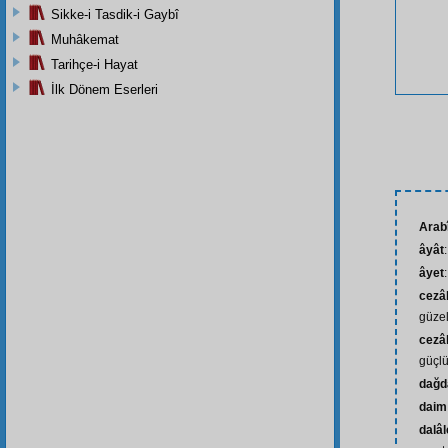
Sikke-i Tasdik-i Gaybî
Muhâkemat
Tarihçe-i Hayat
İlk Dönem Eserleri
Arab
âyât
âyet
cezâ
güzel
cezâl
güçlü
dağd
daim
dalâl