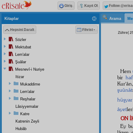
Giriş
Kayıt Ol
Follow @erisa
Kitaplar
Arama
Me
Hepsini Daralt
Fihrist
Zühre( 25
Sözler
Mektubat
Lem'alar
Şuâlar
Mesnevî-i Nuriye
Hem
bir
haf
Itizar
Kur'ân
Mukaddime
şuûnât
Lem'alar
hüşyar
Reşhalar
Lâsiyyemalar
âyet
ler
Katre
ON İ
Katrenin Zeyli
Ey b
Hubâb
lâzım 