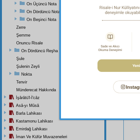
On Üçüncü Nota
On Dördüncü Nota
On Beşinci Nota
Zerre
Şemme
Onuncu Risale
On Dördüncü Reşha
Şule
Şulenin Zeyli
Bu Say
Nokta
Tenvir
Instag
Münderecat Hakkında
İşârâtü'l-İ'câz
Asâ-yı Mûsâ
Barla Lahikası
Kastamonu Lahikası
Emirdağ Lahikası
İman Ve Küfür Muvazeneleri