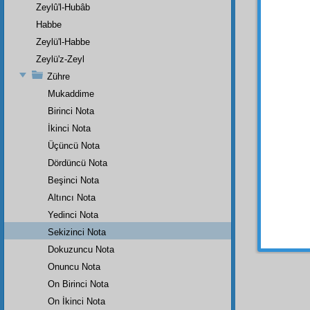
mutlak
Zeylû'l-Hubâb
olmala
Habbe
bir
de
Zeylü'l-Habbe
nuranî
âmme
Zeylü'z-Zeyl
Zühre
Vazif
hizmetl
Mukaddime
ayrı ay
Birinci Nota
hizmet
İkinci Nota
Hem
Üçüncü Nota
vazifel
Dördüncü Nota
olduğu
Beşinci Nota
onlara 
Altıncı Nota
Demek 
Yedinci Nota
çobanlı
Kendini
Sekizinci Nota
acısın
Dokuzuncu Nota
Onuncu Nota
On Birinci Nota
On İkinci Nota