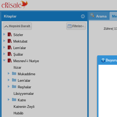
Kitaplar
Arama
Me
Hepsini Daralt
Fihrist
Zühre( 17
Sözler
Mektubat
Lem'alar
Şuâlar
Duyur
Mesnevî-i Nuriye
Eğer 
Itizar
Elce
Mukaddime
hesabı
Lem'alar
arıyor
mâkes
Reşhalar
Lâsiyyemalar
Mese
ehemmi
Katre
ziyasız
Katrenin Zeyli
tebess
Hubâb