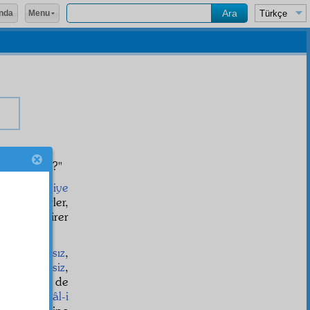
Menu
nda
zet olabilir?"
esmâ-i İlâhiye
tizam
isterler,
imlerine birer
er.
t
ında
ziyasız
,
ehemmiyetsiz
,
in yüzüne de
ak
ve
kemâl-i