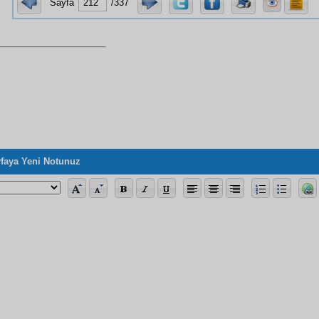
Sayfa
/337
faya Yeni Notunuz