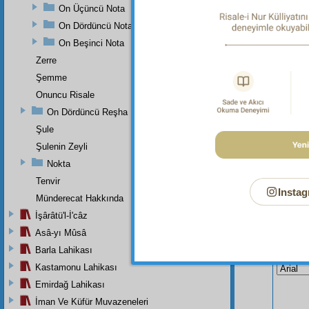
On Üçüncü Nota
Dipnot-1
bk. Gaz
On Dördüncü Nota
On Beşinci Nota
Zerre
Şemme
Onuncu Risale
On Dördüncü Reşha
Şule
Şulenin Zeyli
Nokta
Tenvir
Instag
Münderecat Hakkında
İşârâtü'l-İ'câz
Asâ-yı Mûsâ
Bu Say
Barla Lahikası
Kastamonu Lahikası
Emirdağ Lahikası
İman Ve Küfür Muvazeneleri