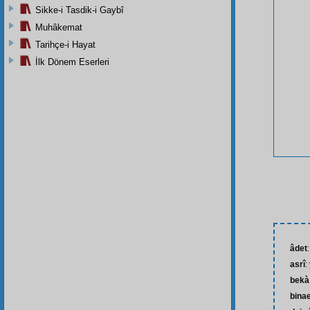
Sikke-i Tasdik-i Gaybî
Muhâkemat
Tarihçe-i Hayat
İlk Dönem Eserleri
âdet
asrî
:
bekà
bina