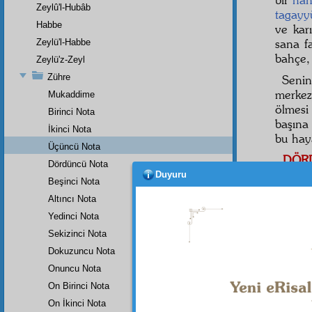
Zeylû'l-Hubâb
tagayy
Habbe
ve karı
sana f
Zeylü'l-Habbe
bahçe,
Zeylü'z-Zeyl
Zühre
Seni
merkez
Mukaddime
ölmes
Birinci Nota
başına
İkinci Nota
bu hay
Üçüncü Nota
DÖR
Dördüncü Nota
Duyuru
Bil k
Beşinci Nota
aynıyl
Altıncı Nota
tebedd
Yedinci Nota
iade e
Sekizinci Nota
ekseriy
Dokuzuncu Nota
İşte 
Onuncu Nota
şehade
On Birinci Nota
On İkinci Nota