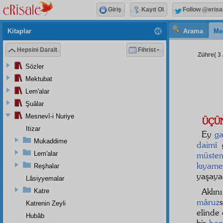
Giriş
Kayıt Ol
Follow @erisa
Kitaplar
Arama
Me
Hepsini Daralt
Fihrist
Zühre( 3 
Sözler
Mektubat
Lem'alar
Şuâlar
Mesnevî-i Nuriye
ÜÇÜ
Itizar
Ey
ga
Mukaddime
daimî
g
Lem'alar
müstem
kıyame
Reşhalar
yaşaya
Lâsiyyemalar
Aklı
Katre
mâruz
Katrenin Zeyli
elinde 
Hubâb
bir
ha