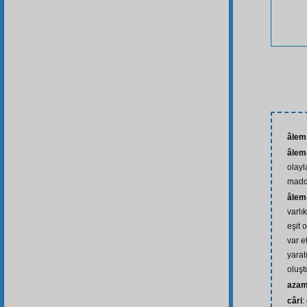
âlem
âlem-
olayl
madd
âlem
varlı
eşit 
var e
yarat
oluş
azam
câri
: