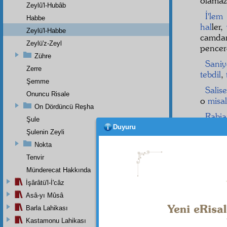
olamaz
Zeylû'l-Hubâb
İ'lem
Habbe
hal
ler,
Zeylü'l-Habbe
camdan
Zeylü'z-Zeyl
pencer
Zühre
Sani
Zerre
tebdil
,
Şemme
Salis
Onuncu Risale
o
misal
On Dördüncü Reşha
Rabi
Şule
âlem
in
Duyuru
Şulenin Zeyli
Bu d
Nokta
mümki
Tenvir
merteb
Münderecat Hakkında
İşârâtü'l-İ'câz
Asâ-yı Mûsâ
Barla Lahikası
Kastamonu Lahikası