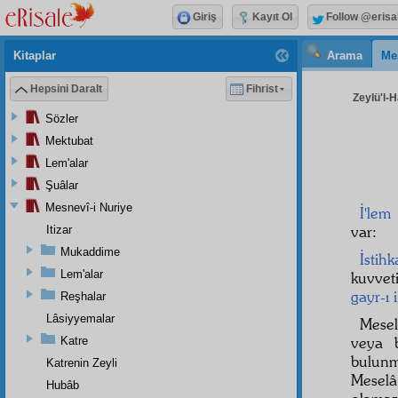
Giriş
Kayıt Ol
Follow @erisa
Kitaplar
Arama
Me
Hepsini Daralt
Fihrist
Zeylü'l-H
Sözler
Mektubat
Lem'alar
Şuâlar
Mesnevî-i Nuriye
İ'lem
var:
Itizar
Mukaddime
İstihk
Lem'alar
kuvvet
gayr-ı 
Reşhalar
Lâsiyyemalar
Mesel
veya 
Katre
bulunm
Katrenin Zeyli
Mesel
Hubâb