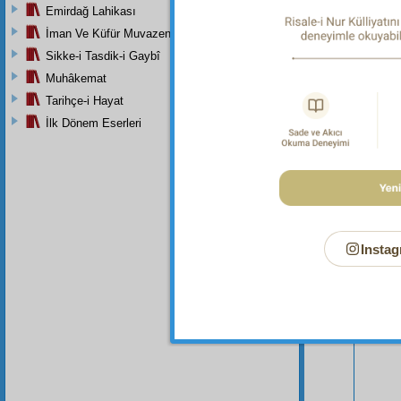
Emirdağ Lahikası
İman Ve Küfür Muvazeneleri
Sikke-i Tasdik-i Gaybî
Muhâkemat
Tarihçe-i Hayat
İlk Dönem Eserleri
Bu Say
Instag