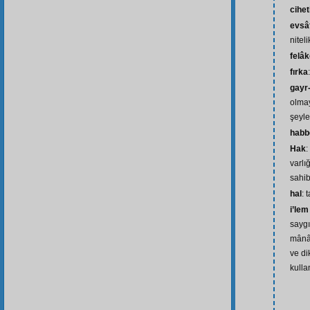
cihet
evsâ
niteli
felâk
fırka
gayr-
olma
şeyle
habb
Hak
:
varlı
sahib
hal
: 
i’lem
saygı
mânâ
ve di
kulla