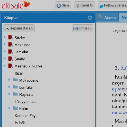
Giriş
Kayıt Ol
Follow @erisa
Kitaplar
Arama
Me
Hepsini Daralt
Fihrist
Zeylü'l-H
Sözler
Mektubat
Lem'alar
Şuâlar
Mesnevî-i Nuriye
3.
Ru
Itizar
Kur'â
Mukaddime
geçe
Lem'alar
eşya
n
dahi K
Reşhalar
olduğ
Lâsiyyemalar
tarafı
Katre
muvaz
Katrenin Zeyli
Mese
Hubâb