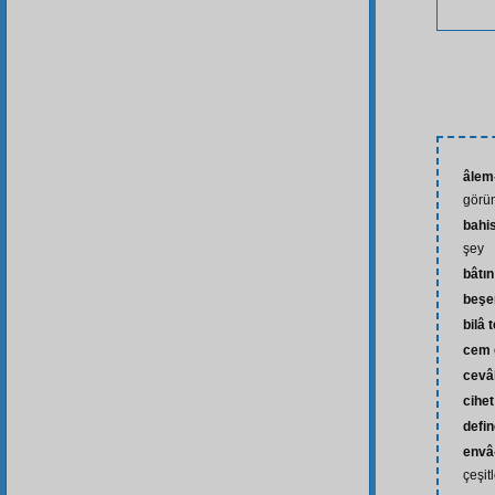
âlem
görü
bahi
şey
bâtın
beşe
bilâ 
cem 
cevâ
cihet
defi
envâ-
çeşit