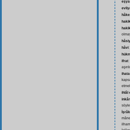
eşya
evliy
hâke
haki
hakik
olmay
hâsi
hâvi
:
hük
ifrat
:
aşırıl
ihat
kapsa
etme
ihlâl
inkâr
söyl
İşrâ
mâne
ilha