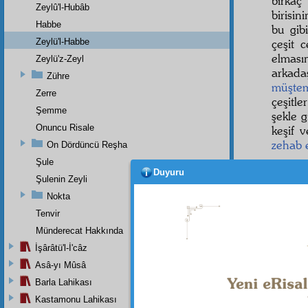
birkaç
Zeylû'l-Hubâb
birisi
Habbe
bu gib
Zeylü'l-Habbe
çeşit 
elmas
Zeylü'z-Zeyl
arkada
Zühre
müştem
Zerre
çeşitl
Şemme
şekle 
Onuncu Risale
keşif 
zehab
On Dördüncü Reşha
Şule
Evet
Duyuru
itimad
Şulenin Zeyli
söyled
Nokta
Tenvir
Münderecat Hakkında
İşârâtü'l-İ'câz
Asâ-yı Mûsâ
Barla Lahikası
Kastamonu Lahikası