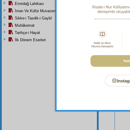
Emirdağ Lahikası
İman Ve Küfür Muvazeneleri
Sikke-i Tasdik-i Gaybî
Muhâkemat
Tarihçe-i Hayat
İlk Dönem Eserleri
Bu Say
Instag