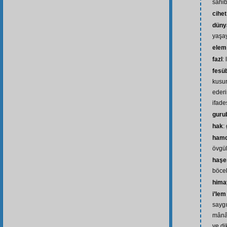
sahib
cihet
düny
yaşa
elem
fazl
:
fesü
kusur
ederi
ifade
guru
hak
:
hamd
övgü
haşer
böce
hima
i’lem
saygı
mânâ
ve di