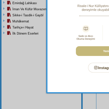
Emirdağ Lahikası
İman Ve Küfür Muvazeneleri
Sikke-i Tasdik-i Gaybî
Muhâkemat
Tarihçe-i Hayat
İlk Dönem Eserleri
Bu Say
Instag