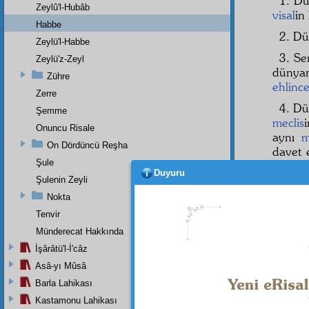
1. Dü
Zeylû'l-Hubâb
visal
in
Habbe
2. D
Zeylü'l-Habbe
3. Se
Zeylü'z-Zeyl
dünya
Zühre
ehlinc
Zerre
4. D
Şemme
meclis
Onuncu Risale
aynı
m
On Dördüncü Reşha
davet e
Şule
kelepçe
Duyuru
Şulenin Zeyli
Fesüb
Nokta
insan
Tenvir
ve
hi
belâya
Münderecat Hakkında
İşârâtü'l-İ'câz
Asâ-yı Mûsâ
Barla Lahikası
Kastamonu Lahikası