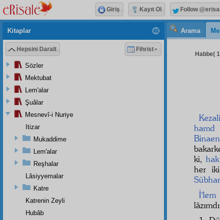
Giriş
Kayıt Ol
Follow @erisa
Kitaplar
Arama
Me
Hepsini Daralt
Fihrist
Habbe( 13
Sözler
Mektubat
Lem'alar
Şuâlar
Mesnevî-i Nuriye
Kezal
hamd
e
Itizar
Binaen
Mukaddime
bakar
Lem'alar
ki,
hak
Reşhalar
her i
Lâsiyyemalar
Sübhan
Katre
İ'lem
Katrenin Zeyli
lâzımdı
Hubâb