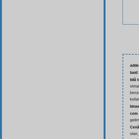
adde
baid
bilâ 
olmak
benz
kullan
bina
cem 
geti
Cenâ
olan,