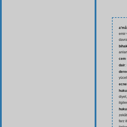
a’mâl
emir 
davra
biha
anla
cem 
dair
:
dere
yücel
ecne
huku
diyet
ilgil
huku
zekât,
farz 