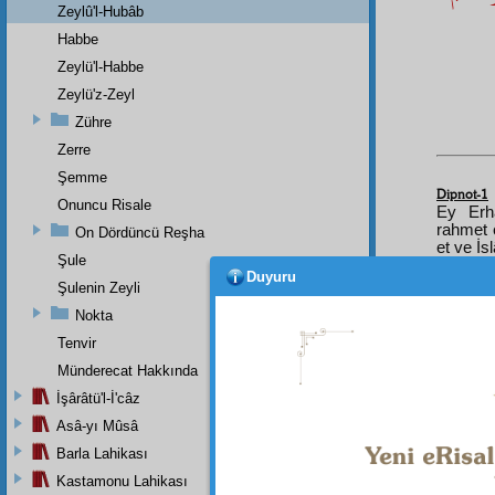
Zeylû'l-Hubâb
Habbe
Zeylü'l-Habbe
Zeylü'z-Zeyl
Zühre
Zerre
Şemme
Dipnot-1
Onuncu Risale
Ey Erh
rahmet e
On Dördüncü Reşha
et ve İs
Şule
Duyuru
Şulenin Zeyli
Nokta
Tenvir
Münderecat Hakkında
İşârâtü'l-İ'câz
Asâ-yı Mûsâ
Barla Lahikası
Kastamonu Lahikası