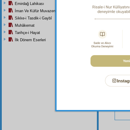
Emirdağ Lahikası
İman Ve Küfür Muvazeneleri
Sikke-i Tasdik-i Gaybî
Muhâkemat
Bu Say
Tarihçe-i Hayat
İlk Dönem Eserleri
Instag