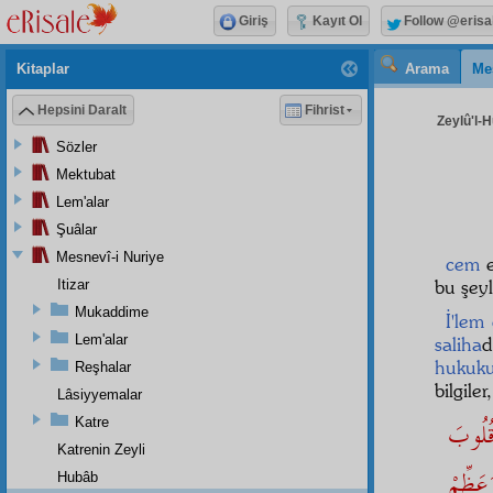
Giriş
Kayıt Ol
Follow @erisa
Kitaplar
Arama
Me
Hepsini Daralt
Fihrist
Zeylû'l-H
Sözler
Mektubat
Lem'alar
Şuâlar
Mesnevî-i Nuriye
cem
e
bu şey
Itizar
Mukaddime
İ'lem
Lem'alar
saliha
d
hukuku
Reşhalar
bilgile
Lâsiyyemalar
 قُلُوبَ
Katre
Katrenin Zeyli
َعَظِّمْ
Hubâb