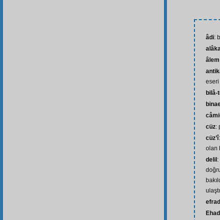
âdi
: 
alâk
âlem
anti
eseri
bilâ-
bina
câmi
cüz
:
cüz’î
olan 
delil
:
doğru
bakıl
ulaşt
efra
Ehad