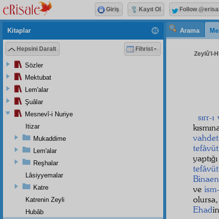
Giriş
Kayıt Ol
Follow @erisa
Kitaplar
Arama
Me
Hepsini Daralt
Fihrist
Zeylû'l-H
Sözler
Mektubat
Lem'alar
Şuâlar
Mesnevî-i Nuriye
sırr-ı
kısmın
Itizar
vahdet
Mukaddime
tefâvüt
Lem'alar
yaptığ
Reşhalar
tefâvüt
Lâsiyyemalar
Binaen
Katre
ve
ism
olursa
Katrenin Zeyli
Ehad
i
Hubâb