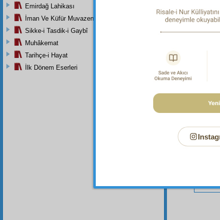
Emirdağ Lahikası
İman Ve Küfür Muvazeneleri
Sikke-i Tasdik-i Gaybî
Bu Say
Muhâkemat
Tarihçe-i Hayat
İlk Dönem Eserleri
Instag