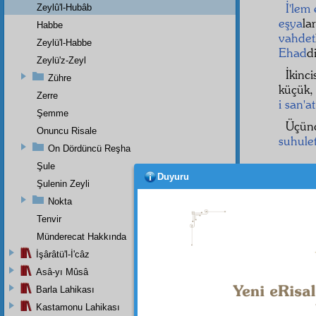
İ'lem 
Zeylû'l-Hubâb
eşya
la
Habbe
vahdet
Zeylü'l-Habbe
Ehad
di
Zeylü'z-Zeyl
İkinc
Zühre
küçük
Zerre
i san'at
Şemme
Üçün
Onuncu Risale
suhule
On Dördüncü Reşha
Şule
Duyuru
Şulenin Zeyli
Nokta
Tenvir
Münderecat Hakkında
İşârâtü'l-İ'câz
Asâ-yı Mûsâ
Barla Lahikası
Kastamonu Lahikası