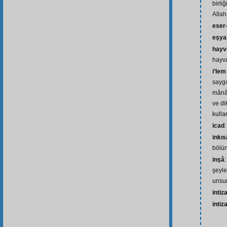
birli
Allah
eser-
eşya
hayv
hayv
i’lem
saygı
mânâ
ve di
kulla
icad
inkı
bölü
inşâ
:
şeyle
unsu
intiz
intiz