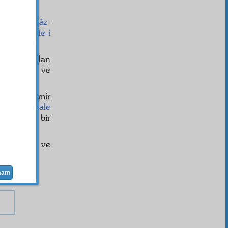
bilirler.
İ'câz-
in, bu
nükte-i
tebayin
olan
mübaşeret
ve
t
ı, ancak emir
ferat
a
havale
bir
nefer
in bir
z bir emir ve
gibi.
mam