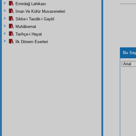
Emirdağ Lahikası
İman Ve Küfür Muvazeneleri
Sikke-i Tasdik-i Gaybî
Muhâkemat
Tarihçe-i Hayat
İlk Dönem Eserleri
Bu Say