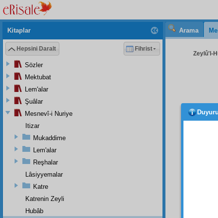
Kitaplar
Arama
Me
Hepsini Daralt
Fihrist
Zeylû'l-H
Sözler
Mektubat
Lem'alar
Şuâlar
Duyur
Mesnevî-i Nuriye
meyve
bir va
Itizar
ağır g
Mukaddime
kudret
Lem'alar
göremi
Reşhalar
İ'lem
Lâsiyyemalar
münde
Katre
mühi
Katrenin Zeyli
okumay
Hubâb
okuyab