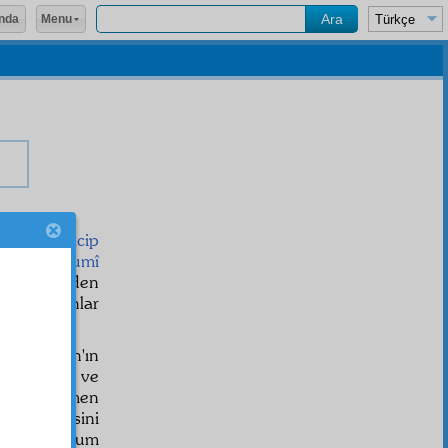
Menu
nda
ru ağacı
acip
haşr-i umumî
an
ihraç
eden
ri kör olanlar
tün Kur'ân'ın
en
makasıd
ve
ân'ı tamamen
bir sûresini
ptan mahrum