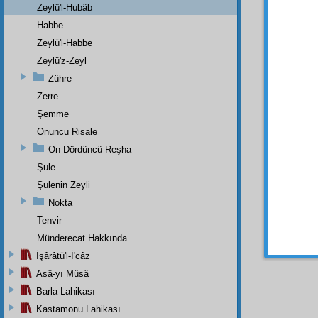
kalmam
Zeylû'l-Hubâb
Habbe
Evet
Zeylü'l-Habbe
ı Kur'â
i'câziye
Zeylü'z-Zeyl
Zühre
İ'lem 
bir ço
Zerre
muâle
Şemme
Onuncu Risale
Evet 
ve
ira
On Dördüncü Reşha
edilirs
Şule
kumand
Şulenin Zeyli
Binae
Nokta
irade
yl
Tenvir
Münderecat Hakkında
İşârâtü'l-İ'câz
Asâ-yı Mûsâ
Barla Lahikası
Kastamonu Lahikası