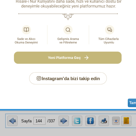
asıdır.
,
mükellefîn
arasında bulunan
ümmî
ler ancak bir sûreyi okuya
n
onları da tam sevap kazanmaktan mahrum etmemek iç
yi takip ederek, bir sûreyi tam Kur'ân hükmünde kılmıştır.
eyyühe'l-aziz
!
Maddiyat
tan olmayan,
bilhassa
mahiyet
leri
mü
klukta
tasarruf
eden bir zâtın, o çokluğun herbirisiyle
bizzat
ce
si lâzım değildir.
asker
neferat
ı arasında bir kumandanın
tasarrufat
ı,
tanzima
de
siyle
husule
gelir. Eğer o kumandanlık vazifeleri ve işleri
ne
e, herbir
nefer
in
bizzat
mübaşeret
ve hizmetiyle veya her
an kesilmesiyle
vücut
bulacaktır.
Instagram'da bizi takip edin
naleyh
,
Cenâb-ı Hak
kın
mahlûkat
ındaki
tasarruf
u, yalnı
e olur.
Bizzat
mübaşeret
i yoktur—
şems
in
kâinat
ı
tenvir
ettiği 
Ta
Sayfa
/337