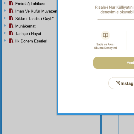
ediyoru
Emirdağ Lahikası
Âl
ve
As
İman Ve Küfür Muvazeneleri
Sikke-i Tasdik-i Gaybî
Muhâkemat
Tarihçe-i Hayat
İlk Dönem Eserleri
Instag
Bu Say