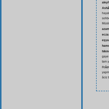
aley
Ash
hayat
sohb
Müsl
azam
ecza
eşya
ham
hikm
gaye 
tam y
i’câz
yapm
âciz 