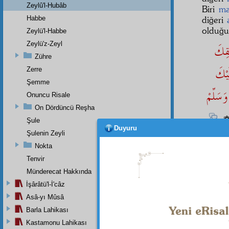
Zeylû'l-Hubâb
Biri
ma
Habbe
diğeri
olduğ
Zeylü'l-Habbe
Zeylü'z-Zeyl
ْقِكَ
Zühre
َيْكَ
Zerre
Şemme
وَسَلِّمْ
Onuncu Risale
On Dördüncü Reşha
Şule
1
Duyuru
Şulenin Zeyli
İ'lem
Nokta
leh
ind
Tenvir
Münderecat Hakkında
İşârâtü'l-İ'câz
Dipnot-1
Asâ-yı Mûsâ
Ey ye
mahlûk
Barla Lahikası
Sen birs
Kastamonu Lahikası
rahmet