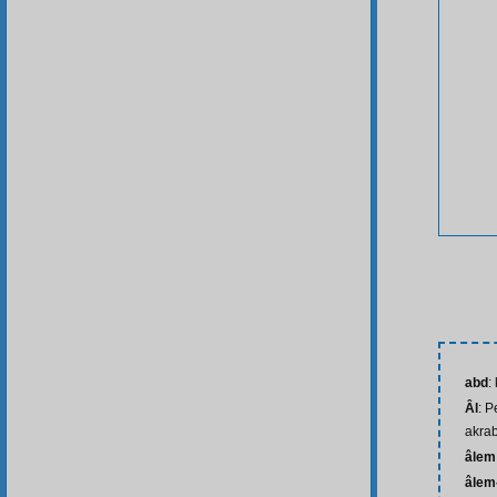
abd
:
Âl
: P
akra
âlem
âlem-