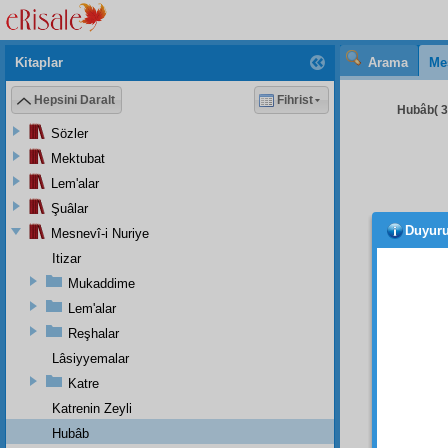
Kitaplar
Arama
Me
Hepsini Daralt
Fihrist
Hubâb( 31
Sözler
Mektubat
Lem'alar
Şuâlar
Duyur
Mesnevî-i Nuriye
İ'lem 
Itizar
Feyâ 
Mukaddime
yaptı
Lem'alar
Hazi
vessel
Reşhalar
yâ
Ra
Lâsiyyemalar
Katre
Katrenin Zeyli
Hubâb