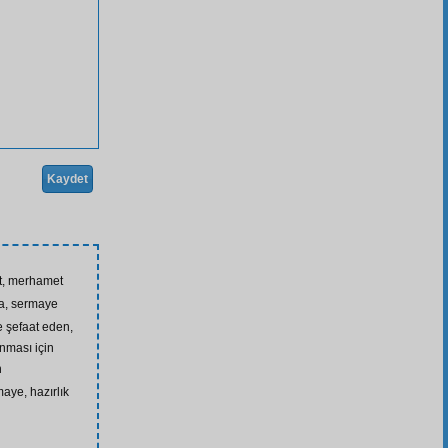
Kaydet
kat, merhamet
ra, sermaye
le şefaat eden,
nması için
n
maye, hazırlık