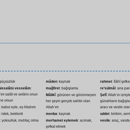
 güçsüzlük
mâden
: kaynak
rahmet
: İlâhî şef
hissalâtü vesselâm
:
mağfiret
: bağışlama
re’sülmâl
: ana pa
’ım salât ve selâmı onun
Mâlikî
: görünen ve görünmeyen
Şefî
: Allah’ın izniy
ne olsun
her şeyin gerçek sahibi olan
günahların bağışla
: kabul eyle, ey Allahım
Allah’ım
aracı ve vesile ola
: istek, beklenti
menba
: kaynak
uddet
: birikim, ser
: yoksulluk, muhtaç olma
merhamet eylemek
: acımak,
vesile
: araç, vasıta
şefkat etmek