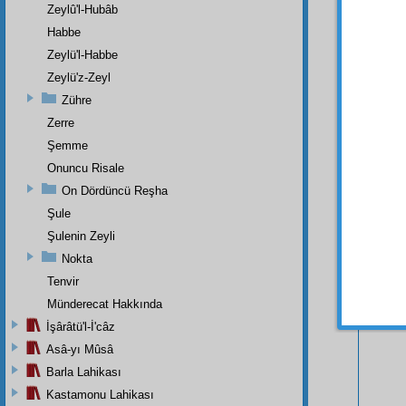
Zeylû'l-Hubâb
Habbe
Zeylü'l-Habbe
Zeylü'z-Zeyl
Zühre
Zerre
Şemme
Onuncu Risale
On Dördüncü Reşha
Şule
Şulenin Zeyli
Bu Say
Nokta
Tenvir
Münderecat Hakkında
İşârâtü'l-İ'câz
Asâ-yı Mûsâ
Barla Lahikası
Kastamonu Lahikası