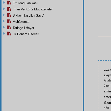
Emirdağ Lahikası
İman Ve Küfür Muvazeneleri
Sikke-i Tasdik-i Gaybî
Muhâkemat
Tarihçe-i Hayat
İlk Dönem Eserleri
acz
:
aley
Allah
üzeri
âmin
emel
fâkat
hâli