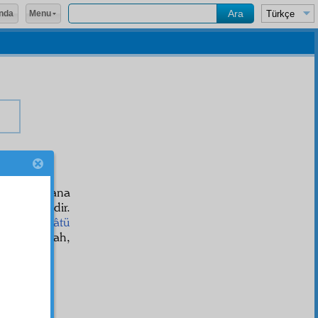
Menu
nda
a
ıdır.
et
imdir. Sana
ve
fakr
imdir.
(
aleyhissalâtü
le, yâ Allah,