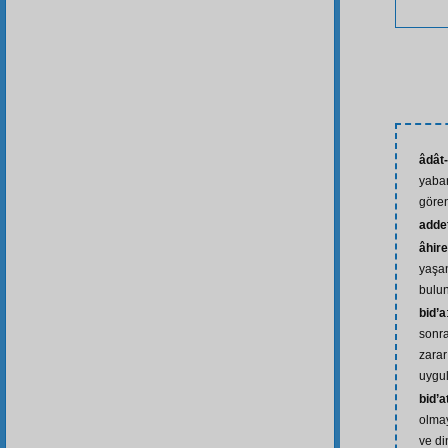
âdât-
yaban
gören
adde
âhire
yaşa
bulu
bid’a
sonra
zarar
uygu
bid’
olmay
ve di