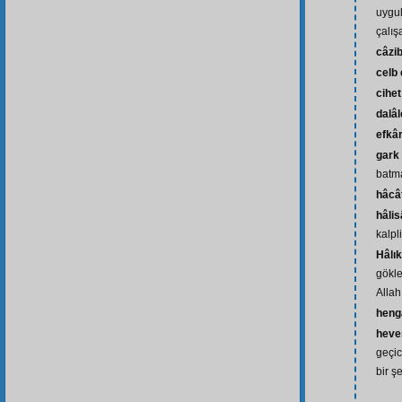
uygu
çalış
câzi
celb
cihet
dalâl
efkâ
gark
batm
hâcâ
hâli
kalpli
Hâlı
gökle
Allah
hen
heve
geçic
bir ş