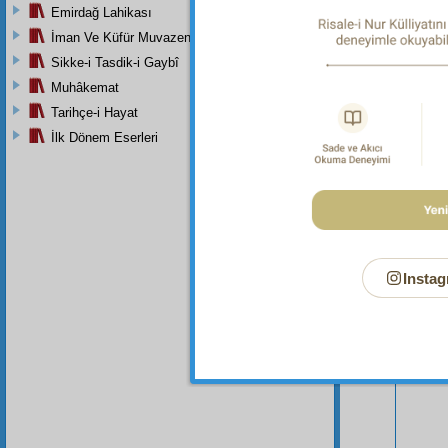
Emirdağ Lahikası
İman Ve Küfür Muvazeneleri
Sikke-i Tasdik-i Gaybî
Muhâkemat
Tarihçe-i Hayat
İlk Dönem Eserleri
Bu Say
Instag