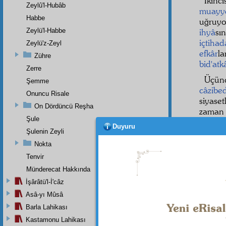
İkin
Zeylû'l-Hubâb
muayy
Habbe
uğruyo
Zeylü'l-Habbe
ihyâ
sı
içtihad
Zeylü'z-Zeyl
efkâr
l
Zühre
bid'at
Zerre
Üçün
Şemme
câzibe
Onuncu Risale
siyase
On Dördüncü Reşha
zaman 
Şule
bizden
Duyuru
kapat
Şulenin Zeyli
kazand
Nokta
Tenvir
Münderecat Hakkında
İşârâtü'l-İ'câz
Asâ-yı Mûsâ
Barla Lahikası
Kastamonu Lahikası