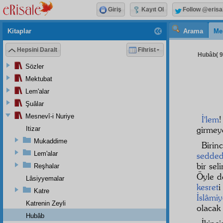
Giriş
Kayıt Ol
Follow @erisa
Kitaplar
Arama
Me
Hepsini Daralt
Fihrist
Hubâb( 9 
Sözler
Mektubat
Lem'alar
Şuâlar
Mesnevî-i Nuriye
İ'lem
girmey
Itizar
Mukaddime
Birinc
Lem'alar
seddedi
bir se
Reşhalar
Öyle d
Lâsiyyemalar
kesret
Katre
İslâmiy
Katrenin Zeyli
olacak 
Hubâb