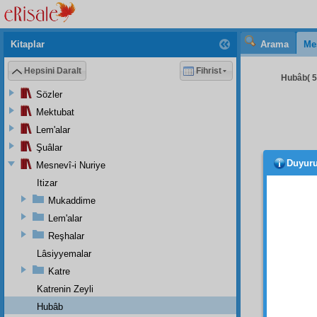
Kitaplar
Arama
Me
Hepsini Daralt
Fihrist
Hubâb( 5 
Sözler
Mektubat
Lem'alar
Şuâlar
Duyur
Mesnevî-i Nuriye
fakir
büyült
Itizar
yere se
Mukaddime
Lem'alar
İ'lem
kuvve-i
Reşhalar
sahra
Lâsiyyemalar
içinde
Katre
Aklın
n
Katrenin Zeyli
da dün
Hubâb
dünyayı