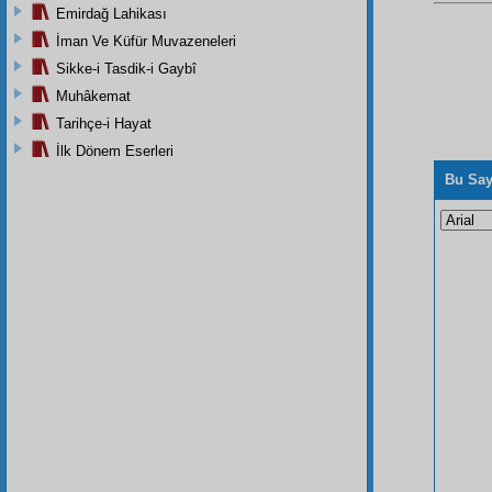
Emirdağ Lahikası
İman Ve Küfür Muvazeneleri
Sikke-i Tasdik-i Gaybî
Muhâkemat
Tarihçe-i Hayat
İlk Dönem Eserleri
Bu Say