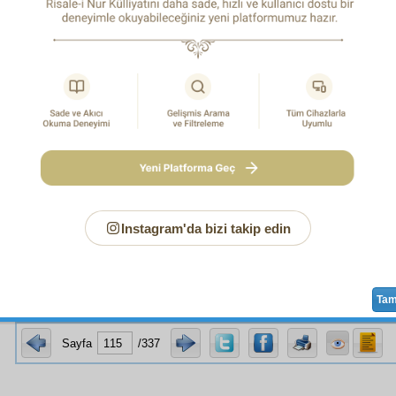
 eyyühe'l-aziz
! İnsanların en büyük
zulüm
lerinden biri de ş
aat
in
mesai
sine
terettüp
eden—
hasenat
ı
intaç
eden—
seme
e ona
mal
ederler. Bu
zulüm
de bir
şirk-i hafî
vardır. Çünkü,
htiyârî
siyle
kesb
ettikleri
mahsulât
ı bir şahsa
atfetmek
, o
esinde
harikulâde
bir
kudret
e
mâlik
olduğuna
delâlet
eder
lerin ve
Vesenî
lerin
ilâhe
leri, böyle
zâlimâne
tasavvurat-ı
l
üdür.
 eyyühe'l-aziz
!
Zikreden
adamın,
feyz-i İlâhî
yi
celb
eden muh
. Bir kısmı, kalb ve aklın
şuur
una bağlıdır. Bir kısmı da
ra
tâbi
değildir.
Min haysü lâ yeş'ur
husûle
gelir.
Binaenal
n
zikir
ler dahi
feyiz
den
hâli
değildir.
Instagram'da bizi takip edin
 eyyühe'l-aziz
!
Cenâb-ı Hak
, insanı pek
acip
bir
terkip
t
içinde
vahdet
i,
terkip
içinde
besâtet
i,
cemaat
içinde
ferdiyet
Ta
Sayfa
/337