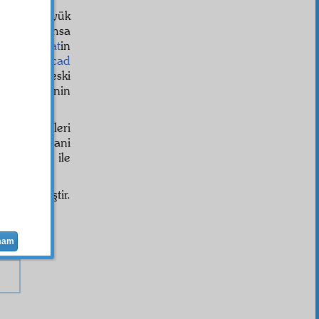
udur ki: Büyük
rat
ı bir şahsa
 bir
cemaat
in
 şahsın,
icad
. Hattâ eski
 şeytaniye
nin
telif
lâtife
leri
şuur
suz, yani
eyh
,
gaflet
ile
e
halk
etmiştir.
i vardır.
mam