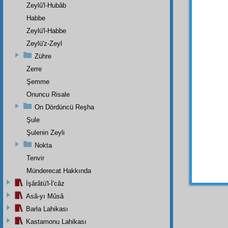
Zeylû'l-Hubâb
İ'lem
Habbe
bir
cem
Zeylü'l-Habbe
isnad
v
cüz-ü i
Zeylü'z-Zeyl
derec
Zühre
Yunanî
Zerre
mahsu
Şemme
İ'lem
Onuncu Risale
vardır
On Dördüncü Reşha
şuur
la
Şule
yapıla
Şulenin Zeyli
İ'lem
Nokta
Kesret
Tenvir
Münderecat Hakkında
İşârâtü'l-İ'câz
Asâ-yı Mûsâ
Barla Lahikası
Kastamonu Lahikası