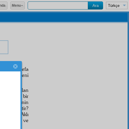
Menu
nda
 ve çok defa
mezsin; seni
ükmünde olan
dar büyük bir
a o
hardale
nin
e bitirecektir?
nasıldır? Aklı
çin dünya; ve