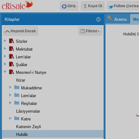
Giriş
Kayıt Ol
Follow @erisa
Kitaplar
Arama
Me
Hepsini Daralt
Fihrist
Hubâb( 1 
Sözler
Mektubat
Lem'alar
Şuâlar
Mesnevî-i Nuriye
Itizar
Mukaddime
Lem'alar
Reşhalar
خداى بر كرم خود ملك خود دامى خرداز تو براى تونكه دارد بهاى بى
Lâsiyyemalar
Katre
Katrenin Zeyli
Hubâb