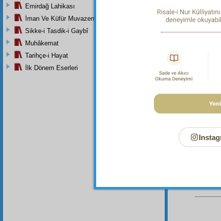
Hâlık-ı 
Emirdağ Lahikası
mülkü s
İman Ve Küfür Muvazeneleri
mükemmel
Sikke-i Tasdik-i Gaybî
Dipnot-2
Rahmân 
Muhâkemat
ve selâ
Tarihçe-i Hayat
Dipnot-3
İlk Dönem Eserleri
Allah'ta
Dipnot-4
Muhamme
Dipnot-5
Ezelden 
Instag