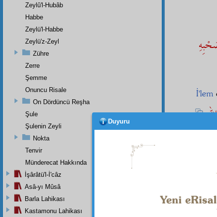
Zeylû'l-Hubâb
Habbe
Zeylü'l-Habbe
َحْبِهِ
Zeylü'z-Zeyl
Zühre
Zerre
Şemme
Onuncu Risale
İ'lem
On Dördüncü Reşha
للهِ
Şule
4
Duyuru
Şulenin Zeyli
ve idd
Nokta
milyon
Tenvir
Ve
ke
Münderecat Hakkında
oldukl
itikad
ı
İşârâtü'l-İ'câz
Asâ-yı Mûsâ
Barla Lahikası
Kastamonu Lahikası
Dipnot-1