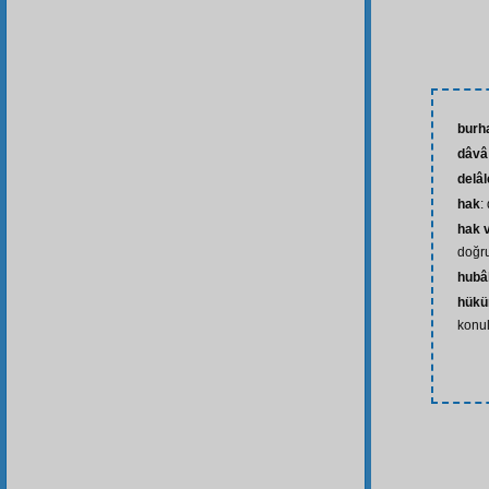
burh
dâvâ
delâ
hak
:
hak 
doğr
hubâ
hük
konul