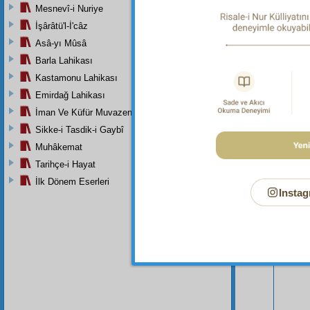
Mesnevî-i Nuriye
İşârâtü'l-İ'câz
Asâ-yı Mûsâ
Barla Lahikası
Kastamonu Lahikası
Bu Say
Emirdağ Lahikası
İman Ve Küfür Muvazeneleri
Sikke-i Tasdik-i Gaybî
Muhâkemat
Tarihçe-i Hayat
İlk Dönem Eserleri
Instag