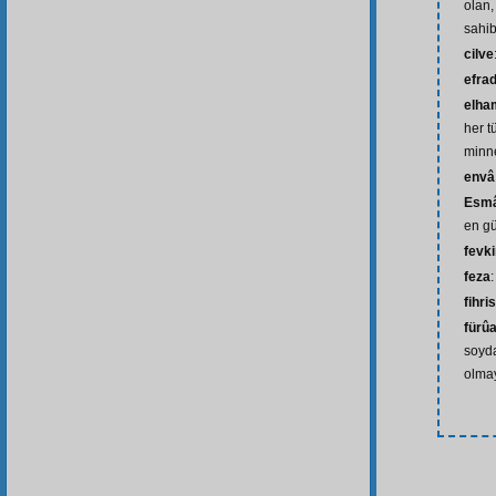
olan,
sahib
cilve
efra
elham
her t
minne
envâ
Esmâ
en gü
fevk
feza
fihri
fürûa
soyda
olmay