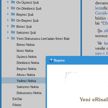
devam
On Üçüncü Şuâ
leziz
di
On Dördüncü Şuâ
Cenâb
Beşinci Şuâ
bütün
On Beşinci Şuâ
bir "
El
Birinci Şuâ
Şu
zi
Sekizinci Şuâ
sonsu
Yirmi Dokuzuncu Lem'adan İkinci Bab
Ve
k
Birinci Nokta
vesile
İkinci Nokta
nev-i 
Üçüncü Nokta
maddî
Duyuru
Kur'â
Dördüncü Nokta
Beşinci Nokta
Altıncı Nokta
Yedinci Nokta
Sekizinci Nokta
Dokuzuncu Nokta
Ed-Dai
Fihrist