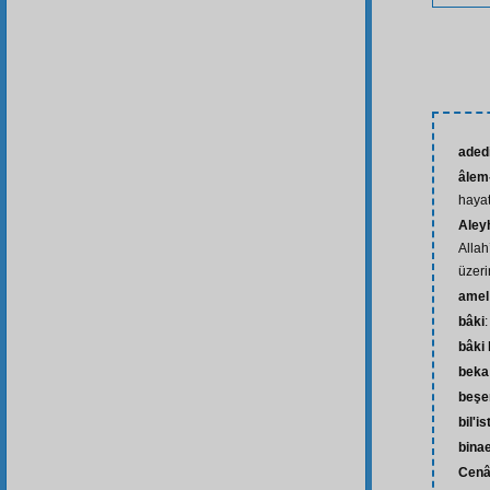
aded
âlem-
hayat
Aley
Allah
üzeri
amel
bâki
bâki 
beka
beşe
bil'i
bina
Cenâ