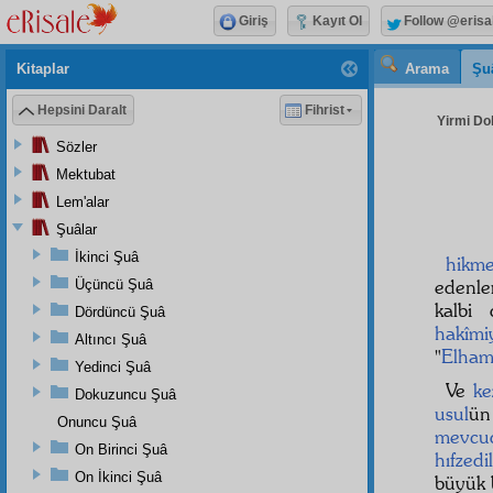
Giriş
Kayıt Ol
Follow @erisa
Kitaplar
Arama
Şu
Hepsini Daralt
Fihrist
Yirmi Do
Sözler
Mektubat
Lem'alar
Şuâlar
İkinci Şuâ
hikme
edenle
Üçüncü Şuâ
kalbi
Dördüncü Şuâ
hakîmi
Altıncı Şuâ
"
Elhamd
Yedinci Şuâ
Ve
ke
Dokuzuncu Şuâ
usul
ü
Onuncu Şuâ
mevcu
On Birinci Şuâ
hıfzedi
On İkinci Şuâ
büyük b