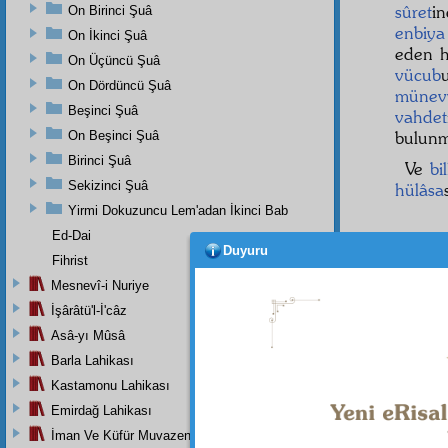
sûret
i
On Birinci Şuâ
enbiya
On İkinci Şuâ
eden h
On Üçüncü Şuâ
vücub
On Dördüncü Şuâ
münev
Beşinci Şuâ
vahdet
bulunma
On Beşinci Şuâ
Birinci Şuâ
Ve
bi
Sekizinci Şuâ
hülâsa
Yirmi Dokuzuncu Lem'adan İkinci Bab
Ed-Dai
Duyuru
Fihrist
Mesnevî-i Nuriye
İşârâtü'l-İ'câz
Asâ-yı Mûsâ
Barla Lahikası
Kastamonu Lahikası
Emirdağ Lahikası
İman Ve Küfür Muvazeneleri