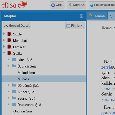
Giriş
Kayıt Ol
Follow @erisa
Kitaplar
Arama
Şu
Hepsini Daralt
Fihrist
Üçüncü Ş
Sözler
Mektubat
Lem'alar
Şuâlar
İkinci Şuâ
Nası
zerrât
ı
Üçüncü Şuâ
işaret
Mukaddime
olan i
Münâcât
kalbler
Dördüncü Şuâ
icma
v
Altıncı Şuâ
Senin
Yedinci Şuâ
kerâmâ
Dokuzuncu Şuâ
Evet,
Onuncu Şuâ
gaybiy