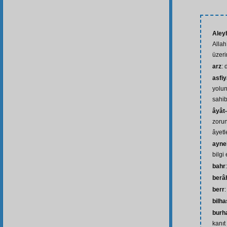
Aley
Allah
üzeri
arz
:
asfi
yolun
sahib
âyât
zoru
âyetle
ayne
bilgi
bahr
berâh
berr
:
bilh
burh
kanıt