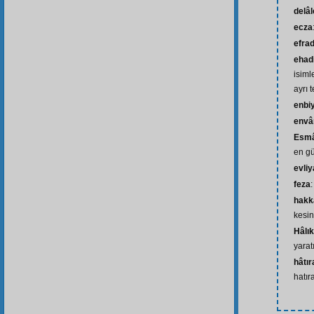
delâl
ecza
efra
ehad
isiml
ayrı 
enbi
envâ
Esmâ
en gü
evliy
feza
hakk
kesin
Hâlık
yarat
hâtır
hatır