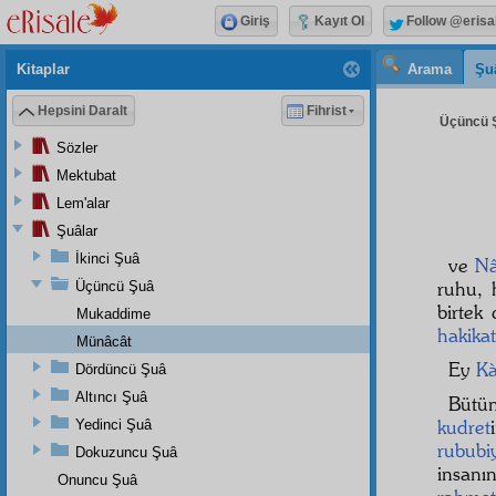
Giriş
Kayıt Ol
Follow @erisa
Kitaplar
Arama
Şu
Hepsini Daralt
Fihrist
Üçüncü Ş
Sözler
Mektubat
Lem'alar
Şuâlar
İkinci Şuâ
ve
Nâ
ruhu, 
Üçüncü Şuâ
birtek
Mukaddime
hakikat
Münâcât
Ey
Kà
Dördüncü Şuâ
Altıncı Şuâ
Büt
kudret
Yedinci Şuâ
rububi
Dokuzuncu Şuâ
insanı
Onuncu Şuâ