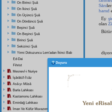
rahmet
On Birinci Şuâ
Sâni
le
On İkinci Şuâ
hamd
e
On Üçüncü Şuâ
Ey
ş
On Dördüncü Şuâ
olan
Z
Beşinci Şuâ
Bütü
On Beşinci Şuâ
Birinci Şuâ
Sekizinci Şuâ
diyor
Yirmi Dokuzuncu Lem'adan İkinci Bab
Ed-Dai
Yâ
R
Duyuru
Aradîn
Fihrist
Mesnevî-i Nuriye
Resul
İşârâtü'l-İ'câz
anladım
Asâ-yı Mûsâ
Barla Lahikası
Kastamonu Lahikası
Dipnot-1
bk. Alûs
Emirdağ Lahikası
İman Ve Küfür Muvazeneleri
Dipnot-2