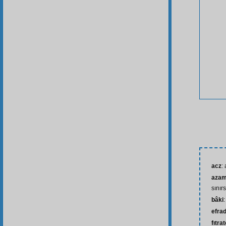
acz
:
azame
sınır
bâki
efra
fıtra