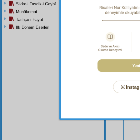
"Ey su i
Sikke-i Tasdik-i Gaybî
Muhâkemat
Tarihçe-i Hayat
İlk Dönem Eserleri
Instag
Bu Say