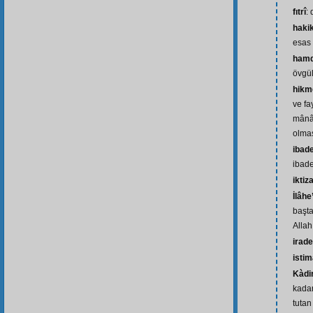
fıtrî
:
haki
esas
hamd
övgü
hikm
ve fa
mânâl
olma
ibad
ibade
iktiz
İlâhe
başta
Allah
irade
istim
Kàdi
kadar
tutan