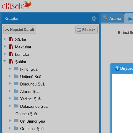
Kitaplar
Arama
Şu
Hepsini Daralt
Fihrist
Birinci Ş
Sözler
Mektubat
Lem'alar
Şuâlar
Duyur
İkinci Şuâ
merte
onun g
Üçüncü Şuâ
şu asır
Dördüncü Şuâ
hususî
Altıncı Şuâ
Dörd
Yedinci Şuâ
tekellü
Dokuzuncu Şuâ
Âyetü'
Onuncu Şuâ
edip
le
On Birinci Şuâ
hattâ
On İkinci Şuâ
kanun-