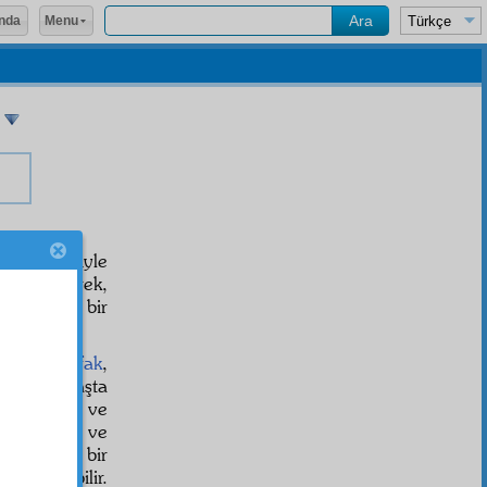
Menu
nda
lham
tarîk
iyle
iyor diyerek,
i harîm
ine bir
renin
bil'ittifak
,
ları ve başta
ortasında ve
istihracat
ve
leri
mâruf
bir
aybiye
olabilir.