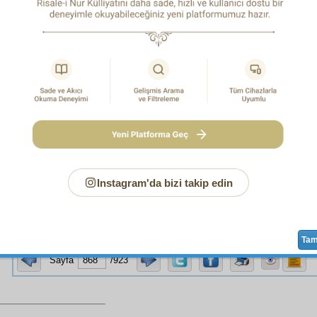
un'î
ve
kastî
yapılsa, yalnız bir
letafet
, bir
zarâfet
, bir
cezâlet
o
,
edip
ler
hususî
ve şahsî tarihlerde onun taklidini yapma
ştirdikleri, hem
cifir
ilminin en esaslı bir
kaide
si ve mühim
akam-ı ebcedî
ile işaret ise, her
cihet
le
ayn-ı şuur
ve
nefs-i 
e tesadüfî halleri olmayan ve lüzumsuz maddeleri bulunma
adar
âyât-ı meşhure
si
icmâ
ile ve
ittifak
la
Risale
i'n-Nu
k
ları,
sarahat
derecesinde onun
makbuliyet
ine bir
şehad
na bir imzadır ve
şakirt
lerine bir
beşaret
tir.
ci nokta:
Bu
hesab-ı ebcedî
,
makbul
ve
umumî
bir
düstur
u edebî
olduğuna deliller pek çoktur. Burada yalnız dört
e
için
beyan
edeceğiz.
Instagram'da bizi takip edin
cisi: Bir zaman
Benî İsrail
âlimlerinden bir kısmı,
huzur-u Pey
Ta
Sayfa
/923