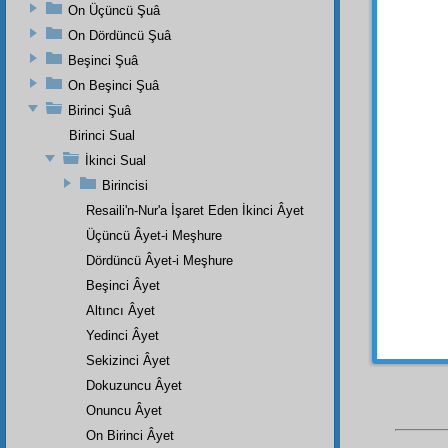
Eğer
s
On Üçüncü Şuâ
On Dördüncü Şuâ
Evet
Beşinci Şuâ
güzelle
olan
m
On Beşinci Şuâ
irade
v
Birinci Şuâ
bu k
Birinci Sual
tevafu
İkinci Sual
olduğu
Birincisi
Beşin
Resaili'n-Nur'a İşaret Eden İkinci Âyet
kanun-
Üçüncü Âyet-i Meşhure
numun
Dördüncü Âyet-i Meşhure
Birin
Beşinci Âyet
Altıncı Âyet
Yedinci Âyet
Sekizinci Âyet
Dokuzuncu Âyet
Onuncu Âyet
On Birinci Âyet