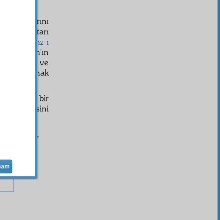
lur.
kla
kelâm
larını
 bir anahtarı
ilim
ve
mahz-ı
yan Kur'ân'ın
r'a işaret ve
et
tir. Ve hak
-u ilmî
ve bir
-beş tanesini
gamberî
de,
mam