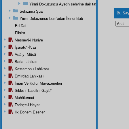
Yirmi Dokuzuncu Âyetin sehvine dair tafsilat
Sekizinci Şuâ
Bu Say
Yirmi Dokuzuncu Lem'adan İkinci Bab
Ed-Dai
Fihrist
Mesnevî-i Nuriye
İşârâtü'l-İ'câz
Asâ-yı Mûsâ
Barla Lahikası
Kastamonu Lahikası
Emirdağ Lahikası
İman Ve Küfür Muvazeneleri
Sikke-i Tasdik-i Gaybî
Muhâkemat
Tarihçe-i Hayat
İlk Dönem Eserleri