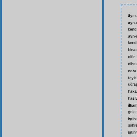
âyet
ayn-ı
kendi
ayn-ı
kendi
bina
cifir
:
cihet
ecza
feyle
uğraş
haka
haşi
ilha
gele
iştih
şöhr
istih