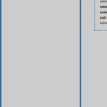
çıka
ittifa
keli
küllî
:
kapsa