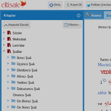
Giriş
Kayıt Ol
Follow @erisa
Kitaplar
Arama
Şu
Hepsini Daralt
Fihrist
Birinci Ş
Sözler
Mektubat
Lem'alar
Şuâlar
İkinci Şuâ
hem 
Mucizü
Üçüncü Şuâ
Dördüncü Şuâ
YEDİ
Altıncı Şuâ
ِهِ
1
Yedinci Şuâ
Dokuzuncu Şuâ
zâhir
b
Onuncu Şuâ
On Birinci Şuâ
ve
On İkinci Şuâ