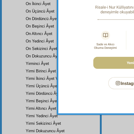
On İkinci Âyet
Dipnot-2
"De ki: 
On Üçüncü Âyet
On Dördüncü Âyet
Dipnot-3
"…dos d
On Beşinci Âyet
Haşiye-
On Altıncı Âyet
Yani, me
On Yedinci Âyet
Dipnot-4
On Sekizinci Âyet
"…Elbett
On Dokuzuncu Âyet
Yirminci Âyet
Yirmi Birinci Âyet Veya Âyetler
Yirmi İkinci Âyet Ve Âyetler
Instag
Yirmi Üçüncü Âyet
Yirmi Dördüncü Âyet Veya Âyetler
Yirmi Beşinci Âyet
Yirmi Altıncı Âyet
Yirmi Yedinci Âyet
Yirmi Sekizinci Âyet
Yirmi Dokuzuncu Âyet