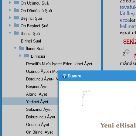
adediy
On Üçüncü Şuâ
tevafu
On Dördüncü Şuâ
lâtifleş
Beşinci Şuâ
ecza
la
kelimat
On Beşinci Şuâ
ispat e
Birinci Şuâ
SEKİ
Birinci Sual
İkinci Sual
يمٍ
2
Birincisi
mânâsı
Resaili'n-Nur'a İşaret Eden İkinci Âyet
Üçüncü Âyet-i Meşhure
cifir
le
Duyuru
Dördüncü Âyet-i Meşhure
Risalet
Beşinci Âyet
Altıncı Âyet
قِيمٍ
4
Yedinci Âyet
Sekizinci Âyet
Dokuzuncu Âyet
Onuncu Âyet
Dipnot-1
"Allah, 
On Birinci Âyet