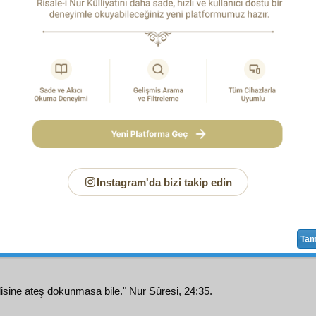
İH
:
Ben bu
âyet-i nuriye
nin işaretlerini elektrik ve Resâili'
eyan
etmedim. Belki bu âyetin
i'câz-ı mânevî
sinin bir ş
ını göstermek istedim.
l
: Bu
âyet-i kudsiye
sarîh
mânâsıyla
nur-u İlâhî
ve
nur-u Ku
mmedîyi (a.s.m.)
ders verdiği gibi,
mânâ-yı işârî
siyle de he
on üçüncü asrın
âhir
ine ve on dördüncü asrın evveline d
e baktırır. Ve bu iki asrın
âhir
ve evvellerinde en
ziyade
naz
ade
münasebet-i mâneviye
si bulunan ve bu âyetin
umum
kat
lerini ve
mutabakat
larını en
ziyade
kazanan elektrikle 
undan, doğrudan doğruya
mânâ-yı remz
iyle bakar diye
verdiğinden, çekinmeyerek kanaatimi yazdım. Hat
rrâhimîn
den
rahmet
iyle affetmesini
niyaz
ediyorum. Resâil
Instagram'da bizi takip edin
iltifat
ına
liyakat
ini anlamak isteyen zâtlar hangi
risale
ye dik
ar. Hiç olmazsa
Eskişehir Hapishanesi
'nin bir meyvesi o
nam
ındaki altı
esmâ-i İlâhiye
ye dair altı
nükte
risale
sine, hi
Ta
sine ateş dokunmasa bile." Nur Sûresi, 24:35.