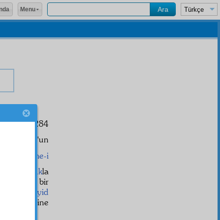
Menu
nda
ihet
iyle 1284
âili'n-Nur'un
يَكَادُ
kelime-i
rihe
tevafuk
la
ir, kopmaz bir
et verir,
teyid
et
derecesine