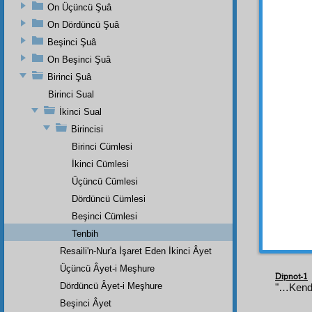
On Üçüncü Şuâ
TENB
için
b
On Dördüncü Şuâ
lem'a
s
Beşinci Şuâ
On Beşinci Şuâ
Elhası
u Muha
Birinci Şuâ
gibi, 
Birinci Sual
dikkatl
İkinci Sual
en
ziy
Birincisi
muvafa
Birinci Cümlesi
olduğ
kat'iye
İkinci Cümlesi
Erhamü
Üçüncü Cümlesi
âyetin
Dördüncü Cümlesi
anlarl
Beşinci Cümlesi
Lem'a
Tenbih
Resaili'n-Nur'a İşaret Eden İkinci Âyet
Üçüncü Âyet-i Meşhure
Dipnot-1
Dördüncü Âyet-i Meşhure
"…Kendi
Beşinci Âyet