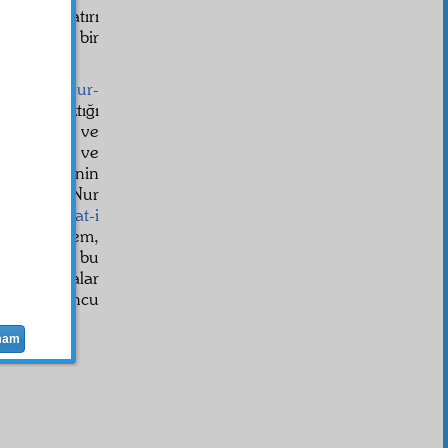
n-Nur'un hatırı
ubesinden bir
r'ânî
ve
nur-
r asra baktığı
ahi bakar ve
ara çarpan
ve
cümlelerinin
Resâili'n-Nur
 bana
kanaat-i
a etmişsem,
'in-Nur'un bu
katle baksalar
lan Otuzuncu
ç olmazsa
mam