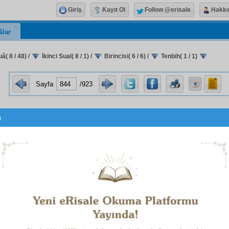
Giriş
Kayıt Ol
Follow @erisale
Hakkı
âlar
uâ( 8 / 48)
/
İkinci Sual( 8 / 1)
/
Birincisi( 6 / 6)
/
Tenbih( 1 / 1)
Sayfa
/923
u
وَلَوْلَمْ تَمْسَسْهُ نَارٌ نُ
kısmı ise, iki
tenvin
, iki nun sayılmak
c
k, hem elektriğin
taammüm
ünün
kurbiyet
ini, hem Res
lığını, hem on dört sene sonra
müellif
inin
velâdet
ini
e
siyle mânen işaret ettiği gibi,
cifir
le de tam tamına aynı ta
eder.
Mâlum
dur ki, zayıf ve ince ipler
içtima
ettikçe kuvvetleş
olur. Bu sırra
binaen
, bu âyetin bu işaretleri birbirine kuvv
evafuk
tam olmazsa da tam hükmünde olur ve işareti,
delâl