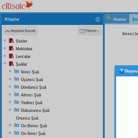
Kitaplar
Arama
Şu
Hepsini Daralt
Fihrist
Birinci Ş
Sözler
Mektubat
Lem'alar
Şuâlar
Duyur
İkinci Şuâ
ورٌ
1
Üçüncü Şuâ
edere
Dördüncü Şuâ
Altıncı Şuâ
yakın
Yedinci Şuâ
kudsiy
Dokuzuncu Şuâ
işaret 
Onuncu Şuâ
halat 
On Birinci Şuâ
eder.
T
çıkar.
On İkinci Şuâ