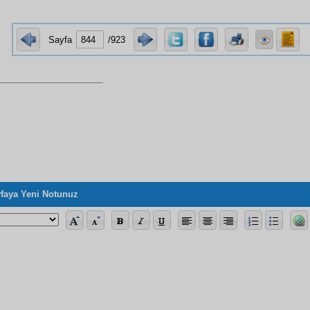
Sayfa
/923
faya Yeni Notunuz