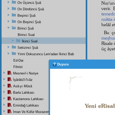
Nur'u
On Üçüncü Şuâ
verir.
On Dördüncü Şuâ
temed
Beşinci Şuâ
nokta-i
On Beşinci Şuâ
helâl 
Birinci Şuâ
Bu 
Birinci Sual
meşhu
İkinci Sual
Risale-
Sekizinci Şuâ
üç âye
Yirmi Dokuzuncu Lem'adan İkinci Bab
Ed-Dai
Duyuru
Fihrist
Mesnevî-i Nuriye
İşârâtü'l-İ'câz
Asâ-yı Mûsâ
Barla Lahikası
Kastamonu Lahikası
Emirdağ Lahikası
İman Ve Küfür Muvazeneleri