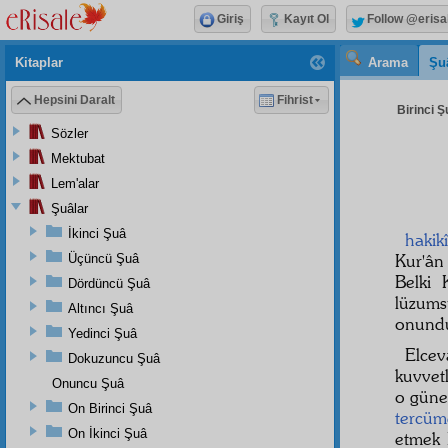
Giriş
Kayıt Ol
Follow @erisa
Kitaplar
Arama
Şu
Hepsini Daralt
Fihrist
Birinci Ş
Sözler
Mektubat
Lem'alar
Şuâlar
İkinci Şuâ
hakikî
Kur'ân
Üçüncü Şuâ
Belki 
Dördüncü Şuâ
lüzums
Altıncı Şuâ
onundu
Yedinci Şuâ
Elce
Dokuzuncu Şuâ
kuvvetl
Onuncu Şuâ
o güne
On Birinci Şuâ
tercüm
On İkinci Şuâ
etmek 