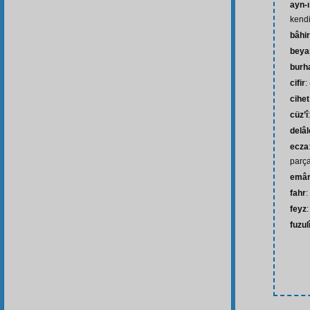
ayn-ı
kendi
bâhir
beya
burh
cifir
:
cihet
cüz’î
delâl
ecza
parça
emâ
fahr
:
feyz
fuzul