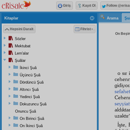
Giriş
Kayıt Ol
Follow @erisa
Kitaplar
Arama
Şu
Hepsini Daralt
Fihrist
On Beşin
Sözler
Mektubat
Lem'alar
Şuâlar
İkinci Şuâ
o sır 
Üçüncü Şuâ
cehe
Dördüncü Şuâ
gidiyo
Altıncı Şuâ
sefahe
Cehe
Yedinci Şuâ
seyyiat
Dokuzuncu Şuâ
aldıkt
Onuncu Şuâ
uzaktır
On Birinci Şuâ
İşte,
On İkinci Şuâ