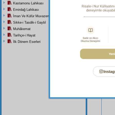
Kastamonu Lahikası
Emirdağ Lahikası
İman Ve Küfür Muvazeneleri
Sikke-i Tasdik-i Gaybî
Muhâkemat
Tarihçe-i Hayat
İlk Dönem Eserleri
Bu Say
Instag