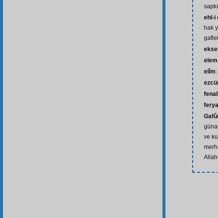
sapkı
ehl-i
hak y
gafle
ekse
elem
elîm
:
ezcü
fenal
fery
Gafû
günah
ve ku
merh
Allah