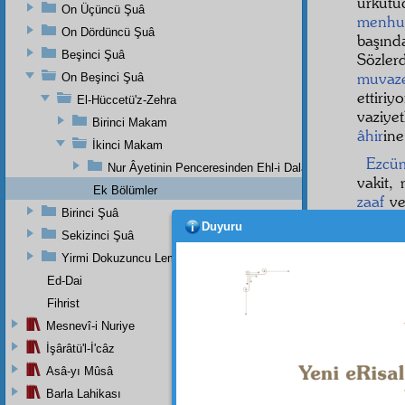
ürkütü
On Üçüncü Şuâ
menhu
On Dördüncü Şuâ
başınd
Beşinci Şuâ
Sözler
muvaz
On Beşinci Şuâ
ettiriy
El-Hüccetü'z-Zehra
vaziye
Birinci Makam
âhir
ine
İkinci Makam
Ezcü
Nur Âyetinin Penceresinden Ehl-i Dalalet İle Eh-i Hidaye
vakit,
Ek Bölümler
zaaf
v
Birinci Şuâ
ve gafl
Duyuru
Sekizinci Şuâ
iman
ı
gibi
tul
Yirmi Dokuzuncu Lem'adan İkinci Bab
Ed-Dai
Son
çırpınd
Fihrist
Mesnevî-i Nuriye
İşârâtü'l-İ'câz
Asâ-yı Mûsâ
Barla Lahikası