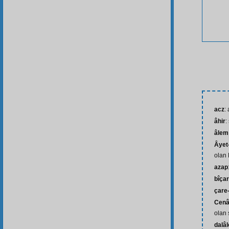
acz
:
âhir
:
âlem
Âyet-
olan 
azap
bîça
çare
Cenâ
olan 
dalâl