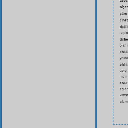
âyet
bîça
çâre
cihet
dalâl
sapkı
dirh
olan 
ehl-i
yolda
ehl-i
gelen
mü’m
ehl-i
eğle
kimse
elem