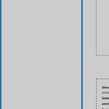
âhire
sonra
âkıb
amel