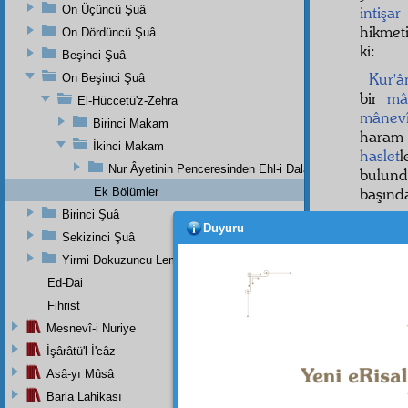
On Üçüncü Şuâ
intişar
hikmet
On Dördüncü Şuâ
ki:
Beşinci Şuâ
Kur'â
On Beşinci Şuâ
bir
mâ
El-Hüccetü'z-Zehra
mânev
Birinci Makam
haram 
İkinci Makam
haslet
Nur Âyetinin Penceresinden Ehl-i Dalalet İle Eh-i Hidaye
bulund
başında
Ek Bölümler
Birinci Şuâ
Birinc
Duyuru
Sekizinci Şuâ
terci
sefahe
Yirmi Dokuzuncu Lem'adan İkinci Bab
Ed-Dai
mağlû
Fihrist
âhiret
i
Mesnevî-i Nuriye
parçal
İşârâtü'l-İ'câz
ve
Asâ-yı Mûsâ
Barla Lahikası