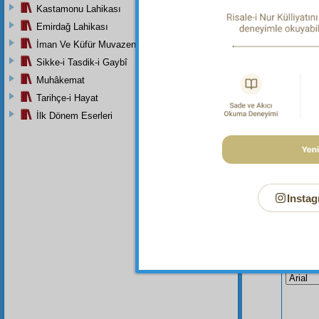
Kastamonu Lahikası
Dipnot-1
Emirdağ Lahikası
"Onlar 
İman Ve Küfür Muvazeneleri
Sikke-i Tasdik-i Gaybî
Muhâkemat
Tarihçe-i Hayat
İlk Dönem Eserleri
Instag
Bu Say