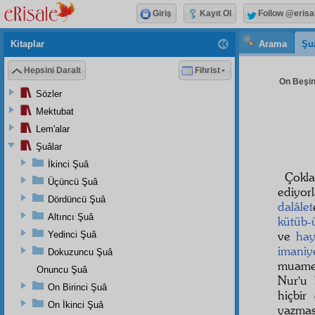
Giriş
Kayıt Ol
Follow @erisa
Kitaplar
Arama
Şu
Hepsini Daralt
Fihrist
On Beşin
Sözler
Mektubat
Lem'alar
Şuâlar
İkinci Şuâ
Çokla
Üçüncü Şuâ
ediyor
Dördüncü Şuâ
dalâlet
Altıncı Şuâ
kütüb-
ve
hay
Yedinci Şuâ
imaniy
Dokuzuncu Şuâ
muame
Onuncu Şuâ
Nur'u 
On Birinci Şuâ
hiçbir
On İkinci Şuâ
yazmas