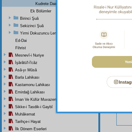
Kudrete Dair Arabî Fıkrası:
Ek Bölümler
Birinci Şuâ
Sekizinci Şuâ
Bu Say
Yirmi Dokuzuncu Lem'adan İkinci Bab
Ed-Dai
Fihrist
Mesnevî-i Nuriye
İşârâtü'l-İ'câz
Asâ-yı Mûsâ
Barla Lahikası
Instag
Kastamonu Lahikası
Emirdağ Lahikası
İman Ve Küfür Muvazeneleri
Sikke-i Tasdik-i Gaybî
Muhâkemat
Tarihçe-i Hayat
İlk Dönem Eserleri