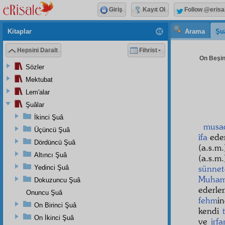
Giriş
Kayıt Ol
Follow @erisa
Kitaplar
Arama
Şu
Hepsini Daralt
Fihrist
On Beşin
Sözler
Mektubat
Lem'alar
Şuâlar
İkinci Şuâ
musa
Üçüncü Şuâ
îfa
eder
Dördüncü Şuâ
(a.s.m
Altıncı Şuâ
(a.s.m
sünne
Yedinci Şuâ
Muha
Dokuzuncu Şuâ
ederle
Onuncu Şuâ
fehm
i
On Birinci Şuâ
kendi
On İkinci Şuâ
ve
irfa