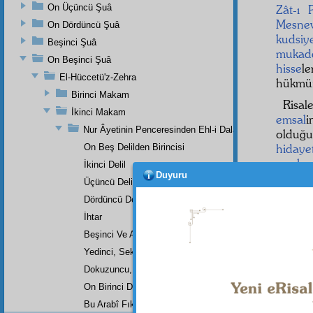
On Üçüncü Şuâ
Zât-ı 
Mesnevî
On Dördüncü Şuâ
kudsiy
Beşinci Şuâ
mukad
On Beşinci Şuâ
hisse
le
El-Hüccetü'z-Zehra
hükmün
Birinci Makam
Risa
İkinci Makam
emsal
i
Nur Âyetinin Penceresinden Ehl-i Dalalet İle Eh-i Hidaye
olduğu
hidaye
On Beş Delilden Birincisi
meşhu
İkinci Delil
Duyuru
Üçüncü Delil
Dördüncü Delil
İhtar
Beşinci Ve Altıncı Delil
Yedinci, Sekizinci Delil
Dokuzuncu, Onuncu Delil
On Birinci Delil
Bu Arabî Fıkranın Kısaca Meali