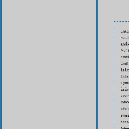
ahkâ
kural
ahlâ
Muha
amel
âmil
âsâr
âsâr-
kıyme
âsâr-
eserl
Celc
cihet
emsa
eser-
fehm