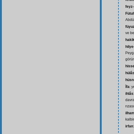
feyz-
Fütu
Abdül
füyu
ve be
hakik
hilye
Peyg
görü
hiss
hülâ
hüsn
îfa
: 
ihlâs
davra
rızas
ilha
kalbi
irfan